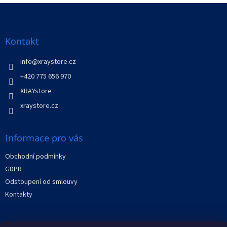
v
Z
a
á
c
á
n
í
p
í
p
a
Kontakt
r
t
v
í
info
@
xraystore.cz
k
y
+420 775 656 970
v
XRAYstore
ý
p
xraystore.cz
i
s
u
Informace pro vás
Obchodní podmínky
GDPR
Odstoupení od smlouvy
Kontakty