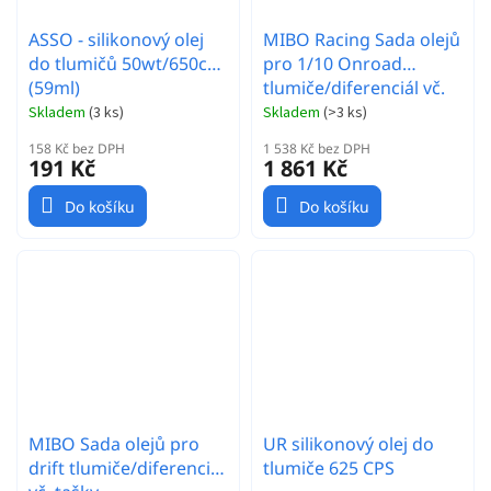
ASSO - silikonový olej
MIBO Racing Sada olejů
do tlumičů 50wt/650cSt
pro 1/10 Onroad
(59ml)
tlumiče/diferenciál vč.
tašky
Skladem
(
3 ks
)
Skladem
(
>3 ks
)
158 Kč bez DPH
1 538 Kč bez DPH
191 Kč
1 861 Kč
Do košíku
Do košíku
MIBO Sada olejů pro
UR silikonový olej do
drift tlumiče/diferenciál
tlumiče 625 CPS