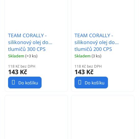
TEAM CORALLY -
TEAM CORALLY -
silikonový olej do
silikonový olej do
tlumičů 300 CPS
tlumičů 200 CPS
(60ml/2oz)
(60ml/2oz)
Skladem
(
>3 ks
)
Skladem
(
3 ks
)
118 Kč bez DPH
118 Kč bez DPH
143 Kč
143 Kč
Do košíku
Do košíku