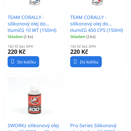
u
k
t
TEAM CORALLY -
TEAM CORALLY -
ů
silikonový olej do
silikonový olej do
tlumičů 10 WT (150ml)
tlumičů 450 CPS (150ml)
Skladem
(
1 ks
)
Skladem
(
2 ks
)
182 Kč bez DPH
182 Kč bez DPH
220 Kč
220 Kč
Do košíku
Do košíku
SWORKz silikonový olej
Pro-Series Silikonový