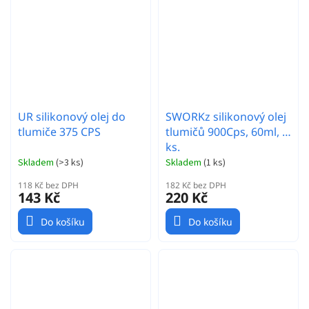
UR silikonový olej do
SWORKz silikonový olej
tlumiče 375 CPS
tlumičů 900Cps, 60ml, 1
ks.
Skladem
(
>3 ks
)
Skladem
(
1 ks
)
118 Kč bez DPH
182 Kč bez DPH
143 Kč
220 Kč
Do košíku
Do košíku