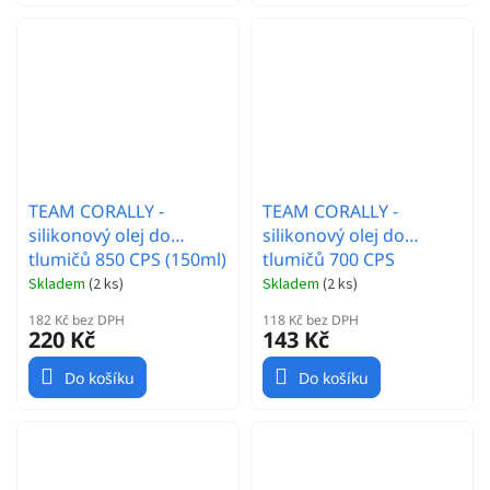
TEAM CORALLY -
TEAM CORALLY -
silikonový olej do
silikonový olej do
tlumičů 850 CPS (150ml)
tlumičů 700 CPS
(60ml/2oz)
Skladem
(
2 ks
)
Skladem
(
2 ks
)
182 Kč bez DPH
118 Kč bez DPH
220 Kč
143 Kč
Do košíku
Do košíku