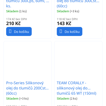
tlumičů 300Cps, 60ml, 1
olej do tlumičů 300Cst
ks.
(60cc)
Skladem
(
1 ks
)
Skladem
(
>3 ks
)
174 Kč bez DPH
118 Kč bez DPH
210 Kč
143 Kč
Do košíku
Do košíku
Pro-Series Silikonový
TEAM CORALLY -
olej do tlumičů 200Cst
silikonový olej do
(60cc)
tlumičů 65 WT (150ml)
Skladem
(
>3 ks
)
Skladem
(
2 ks
)