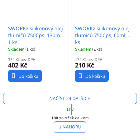
SWORKz silikonový olej
SWORKz silikonový olej
tlumičů 750Cps, 130ml,
tlumičů 750Cps, 60ml, 1
1 ks.
ks.
Skladem
(
1 ks
)
Skladem
(
2 ks
)
332 Kč bez DPH
174 Kč bez DPH
402 Kč
210 Kč
Do košíku
Do košíku
NAČÍST 24 DALŠÍCH
S
1
8
t
O
r
180
položek celkem
v
á
l
NAHORU
n
á
k
o
d