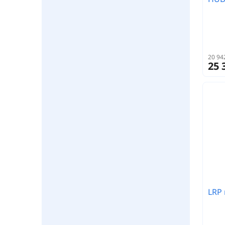
20 94
25 
LRP 