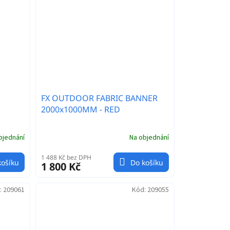
FX OUTDOOR FABRIC BANNER
2000x1000MM - RED
bjednání
Na objednání
1 488 Kč bez DPH
košíku
Do košíku
1 800 Kč
:
209061
Kód:
209055