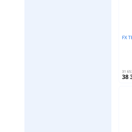
FX 
31 65
38 