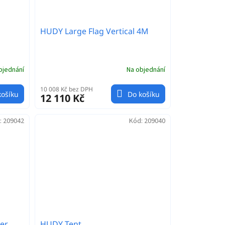
HUDY Large Flag Vertical 4M
bjednání
Na objednání
10 008 Kč bez DPH
košíku
Do košíku
12 110 Kč
:
209042
Kód:
209040
er
HUDY Tent