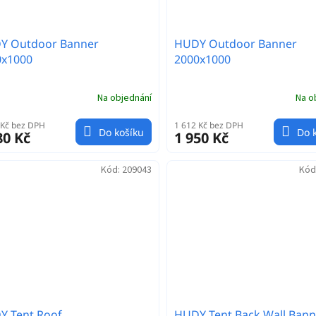
Y Outdoor Banner
HUDY Outdoor Banner
0x1000
2000x1000
Na objednání
Na o
 Kč bez DPH
1 612 Kč bez DPH
Do košíku
Do 
80 Kč
1 950 Kč
Kód:
209043
Kód
Y Tent Roof
HUDY Tent Back Wall Bann