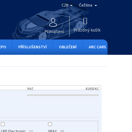
CZK
Čeština
NÁKUPNÍ
KOŠÍK
Prázdný košík
Přihlášení
EPO
PŘÍSLUŠENSTVÍ
OBLEČENÍ
ARC CARS
RC ONE
9
Kč
41450
Kč
LRP Electronic
XRAY
1
8