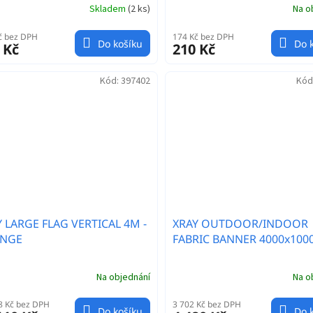
Skladem
(
2 ks
)
Na o
č bez DPH
174 Kč bez DPH
Do košíku
Do 
 Kč
210 Kč
Kód:
397402
Kód
 LARGE FLAG VERTICAL 4M -
XRAY OUTDOOR/INDOOR
NGE
FABRIC BANNER 4000x100
Na objednání
Na o
8 Kč bez DPH
3 702 Kč bez DPH
Do košíku
Do 