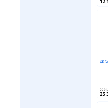
12 
XRA
20 94
25 