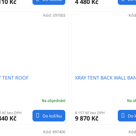
110 Kč
4 480 Kč
Kód:
397003
Kód
Y TENT ROOF
XRAY TENT BACK WALL BA
Na objednání
Na o
2 Kč bez DPH
8 157 Kč bez DPH
Do košíku
Do 
340 Kč
9 870 Kč
Kód:
697400
Kód