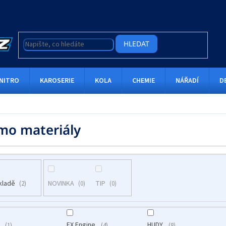
HLEDAT
NITRO
KAROSERIE
KOLA
CHEMIE
NÁŘADÍ
D
mo materiály
kladě
NOVINKA
TIP
2
0
0
l
FX Engine
HUDY
1
4
8