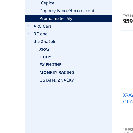
Čepice
Doplňky týmového oblečení
793 K
Promo materiály
959
ARC Cars
RC one
dle Značek
XRAY
HUDY
FX ENGINE
MONKEY RACING
OSTATNÍ ZNAČKY
XRAY
ORA
10 00