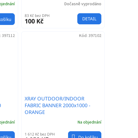
bjednání
Dočasně vyprodáno
83 Kč bez DPH
DETAIL
košíku
100 Kč
:
397112
Kód:
397102
XRAY OUTDOOR/INDOOR
0
FABRIC BANNER 2000x1000 -
ORANGE
bjednání
Na objednání
1 612 Kč bez DPH
košíku
Do košíku