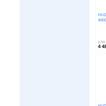
HUD
400
3 702
4 4
HUD