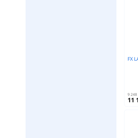
FX 
9 248
11 