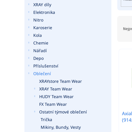
o
a
XRAY díly
d
n
Elektronika
u
e
k
Nitro
Ř
l
t
a
Karoserie
Nejp
ů
z
Kola
e
Chemie
n
Nářadí
í
Depo
p
r
Příslušenství
o
Oblečení
d
XRAYstore Team Wear
u
XRAY Team Wear
k
HUDY Team Wear
t
FX Team Wear
ů
Ostatní týmové oblečení
Axia
(91
Trička
Mikiny, Bundy, Vesty