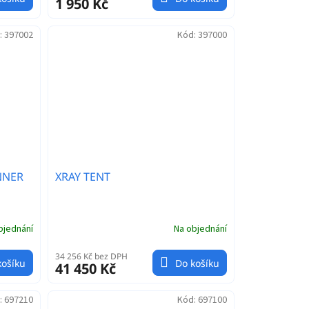
1 950 Kč
:
397002
Kód:
397000
NNER
XRAY TENT
bjednání
Na objednání
34 256 Kč bez DPH
košíku
Do košíku
41 450 Kč
:
697210
Kód:
697100