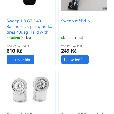
d
p
u
r
k
o
t
Sweep 1:8 GT D40
Sweep měřidlo
d
ů
Racing slick pre-glued
u
tires 40deg Hard with
k
EVO16 White wheels
t
Skladem
(
>3 ks
)
Skladem
(
1 ks
)
pair
ů
504 Kč bez DPH
206 Kč bez DPH
610 Kč
249 Kč
Do košíku
Do košíku