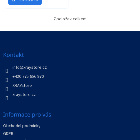
7
položek celkem
O
v
l
Z
á
á
d
p
a
a
Kontakt
c
t
í
í
info
@
xraystore.cz
p
r
+420 775 656 970
v
XRAYstore
k
y
xraystore.cz
v
ý
p
Informace pro vás
i
s
Obchodní podmínky
u
GDPR