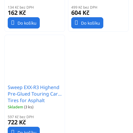
134 Kč bez DPH
499 Kč bez DPH
162 Kč
604 Kč
Do košíku
Do košíku
Sweep EXX-R3 Highend
Pre-Glued Touring Car
Tires for Asphalt
(36deg, EXP-SX Inserts,
Skladem
(
3 ks
)
4pcs)
597 Kč bez DPH
722 Kč
Do košíku