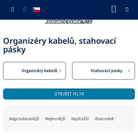
Přejít
NÁKUP
na
obsah
KOŠÍK
Organizéry kabelů, stahovací
pásky
Organizéry kabelů
Stahovací pásky
V
OTEVŘÍT FILTR
ý
p
Ř
i
a
s
Nejprodávanější
Nejlevnější
Nejdražší
Abecedně
z
p
e
r