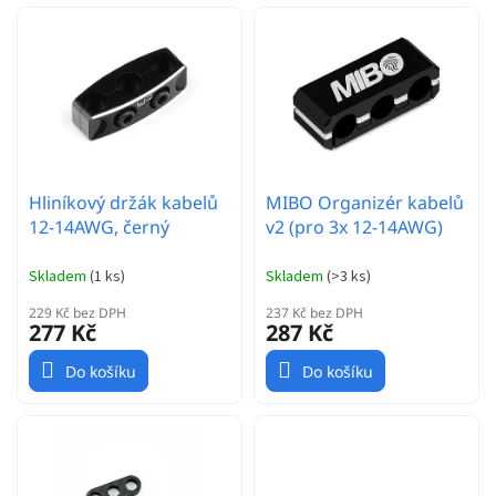
n
o
í
d
p
u
r
k
o
t
d
ů
u
k
t
Hliníkový držák kabelů
MIBO Organizér kabelů
ů
12-14AWG, černý
v2 (pro 3x 12-14AWG)
Skladem
(
1 ks
)
Skladem
(
>3 ks
)
229 Kč bez DPH
237 Kč bez DPH
277 Kč
287 Kč
Do košíku
Do košíku