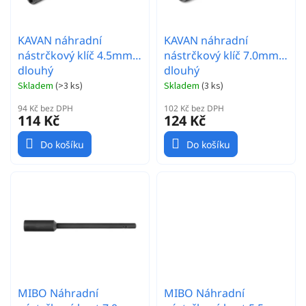
u
k
t
KAVAN náhradní
KAVAN náhradní
ů
nástrčkový klíč 4.5mm -
nástrčkový klíč 7.0mm -
dlouhý
dlouhý
Skladem
(
>3 ks
)
Skladem
(
3 ks
)
94 Kč bez DPH
102 Kč bez DPH
114 Kč
124 Kč
Do košíku
Do košíku
MIBO Náhradní
MIBO Náhradní