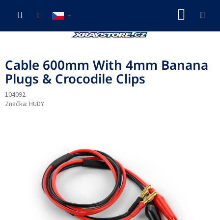
Přejít
NÁKUP
na
obsah
KOŠÍK
Cable 600mm With 4mm Banana
Plugs & Crocodile Clips
104092
Značka:
HUDY