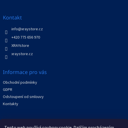
á
p
a
Kontakt
t
í
info
@
xraystore.cz
+420 775 656 970
XRAYstore
xraystore.cz
Informace pro vás
Obchodní podmínky
GDPR
Odstoupení od smlouvy
Kontakty
Facebook
Tento web používá soubory cookie. Dalším procházením