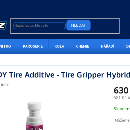
HLEDAT
NITRO
KAROSERIE
KOLA
CHEMIE
NÁŘADÍ
D
 Tire Additive - Tire Gripper Hybrid
HUDY
630
521 Kč 
Měrná
Sklade
cena:
Můžeme 