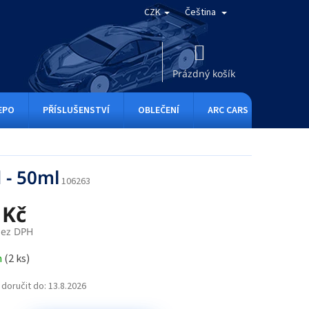
CZK
Čeština
NÁKUPNÍ
KOŠÍK
Prázdný košík
EPO
PŘÍSLUŠENSTVÍ
OBLEČENÍ
ARC CARS
RC ONE
 - 50ml
106263
 Kč
bez DPH
m
(
2 ks
)
doručit do:
13.8.2026