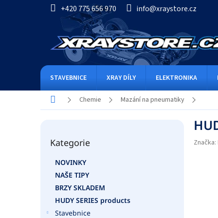
Přejít
+420 775 656 970
info@xraystore.cz
na
obsah
STAVEBNICE
XRAY DÍLY
ELEKTRONIKA
Domů
Chemie
Mazání na pneumatiky
P
HUDY
o
Přeskočit
s
Kategorie
kategorie
Značka:
t
r
NOVINKY
a
NAŠE TIPY
n
n
BRZY SKLADEM
í
HUDY SERIES products
p
Stavebnice