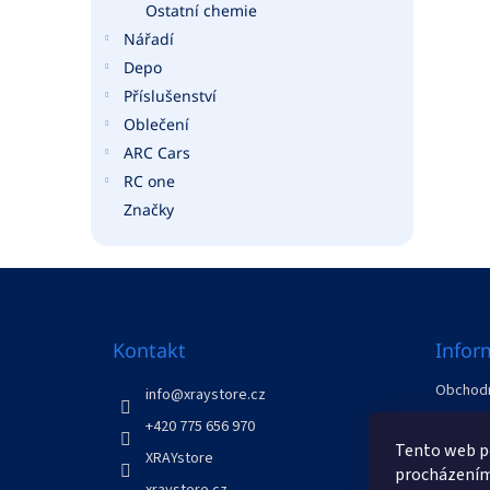
Ostatní chemie
Nářadí
Depo
Příslušenství
Oblečení
ARC Cars
RC one
Značky
Z
á
p
a
Kontakt
Infor
t
Obchodn
í
info
@
xraystore.cz
GDPR
+420 775 656 970
Odstoup
Tento web po
XRAYstore
Kontakt
procházením 