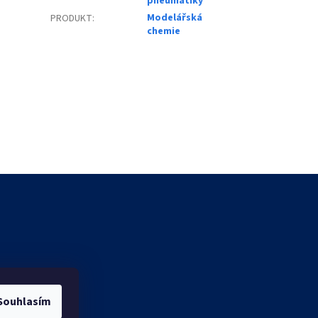
pneumatiky
Modelářská
PRODUKT
:
chemie
Souhlasím