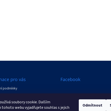
mace pro vás
Facebook
í podmínky
ení od smlouvy
užívá soubory cookie. Dalším
Odmítnout
y
tohoto webu vyjadřujete souhlas s jejich