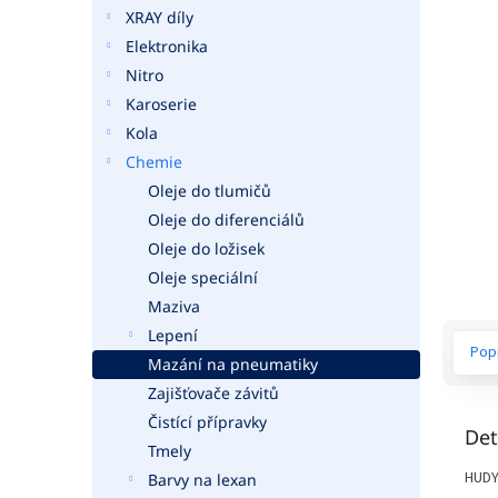
a
XRAY díly
n
Elektronika
e
Nitro
l
Karoserie
Kola
Chemie
Oleje do tlumičů
Oleje do diferenciálů
Oleje do ložisek
Oleje speciální
Maziva
Lepení
Pop
Mazání na pneumatiky
Zajišťovače závitů
Čistící přípravky
Det
Tmely
HUDY
Barvy na lexan