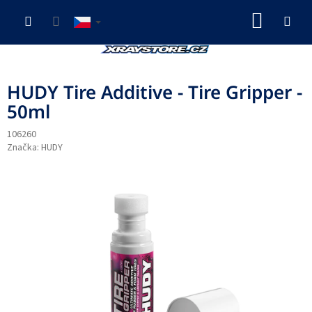
Přejít
NÁKUP
na
obsah
KOŠÍK
HUDY Tire Additive - Tire Gripper -
50ml
106260
Značka:
HUDY