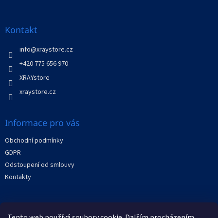
á
p
a
Kontakt
t
í
info
@
xraystore.cz
+420 775 656 970
XRAYstore
xraystore.cz
Informace pro vás
Obchodní podmínky
GDPR
Odstoupení od smlouvy
Kontakty
Facebook
Tento web používá soubory cookie. Dalším procházením