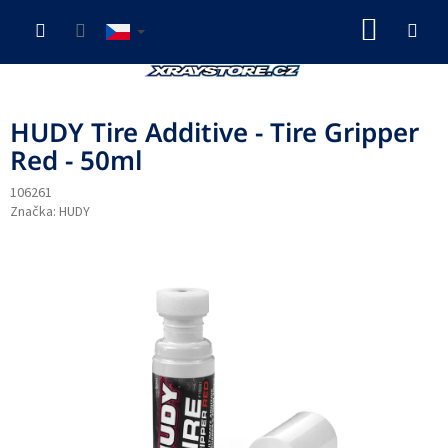
Přejít
NÁKUP
na
obsah
KOŠÍK
HUDY Tire Additive - Tire Gripper
Red - 50ml
106261
Značka:
HUDY