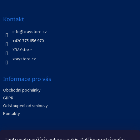
á
p
a
Kontakt
t
í
info
@
xraystore.cz
+420 775 656 970
XRAYstore
xraystore.cz
Informace pro vás
Obchodní podmínky
GDPR
Odstoupení od smlouvy
Kontakty
Facebook
Tento web používá soubory cookie. Dalším procházením