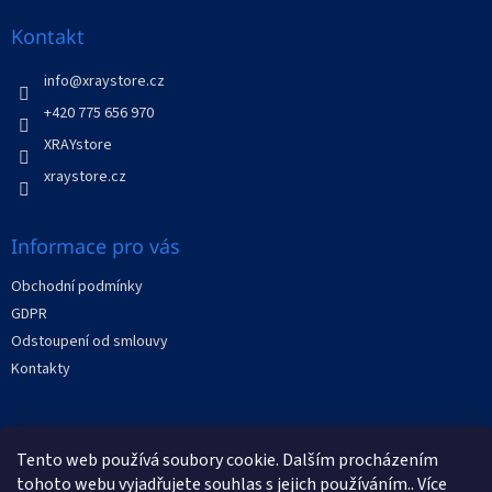
p
a
Kontakt
t
í
info
@
xraystore.cz
+420 775 656 970
XRAYstore
xraystore.cz
Informace pro vás
Obchodní podmínky
GDPR
Odstoupení od smlouvy
Kontakty
Facebook
Tento web používá soubory cookie. Dalším procházením
tohoto webu vyjadřujete souhlas s jejich používáním.. Více