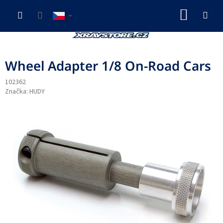
Přejít
NÁKUP
na
obsah
KOŠÍK
Wheel Adapter 1/8 On-Road Cars
102362
Značka:
HUDY