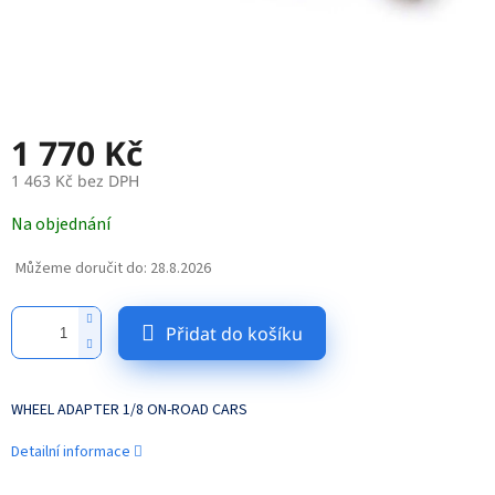
1 770 Kč
1 463 Kč bez DPH
Měrná
Na objednání
cena:
Můžeme doručit do:
28.8.2026
Přidat do košíku
WHEEL ADAPTER 1/8 ON-ROAD CARS
Detailní informace