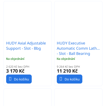
HUDY Axial Adjustable
HUDY Executive
Support - Slot - Bbg
Automatic Comm Lathe
- Slot - Ball Bearing
Guides
Na objednání
Na objednání
2 620 Kč bez DPH
9 264 Kč bez DPH
3 170 Kč
11 210 Kč
Do košíku
Do košíku