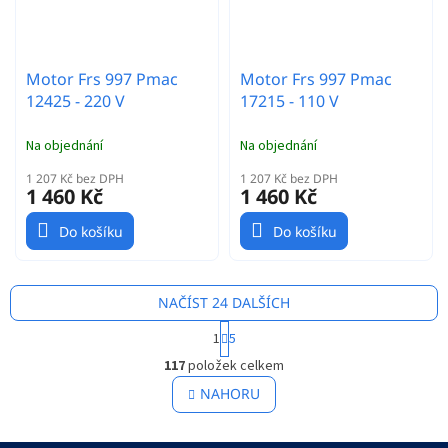
Motor Frs 997 Pmac
Motor Frs 997 Pmac
12425 - 220 V
17215 - 110 V
Na objednání
Na objednání
1 207 Kč bez DPH
1 207 Kč bez DPH
1 460 Kč
1 460 Kč
Do košíku
Do košíku
NAČÍST 24 DALŠÍCH
S
1
5
t
O
r
117
položek celkem
v
á
l
NAHORU
n
á
k
o
d
v