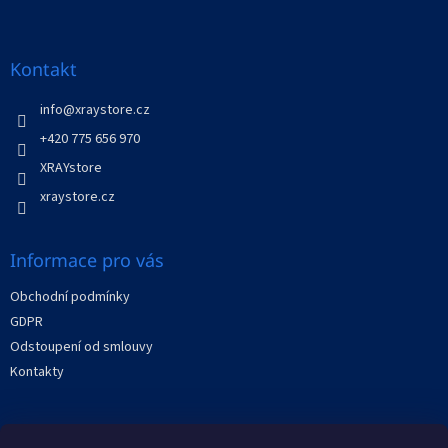
Z
a
á
c
á
n
í
p
í
p
a
Kontakt
r
t
v
í
info
@
xraystore.cz
k
y
+420 775 656 970
v
XRAYstore
ý
p
xraystore.cz
i
s
u
Informace pro vás
Obchodní podmínky
GDPR
Odstoupení od smlouvy
Kontakty