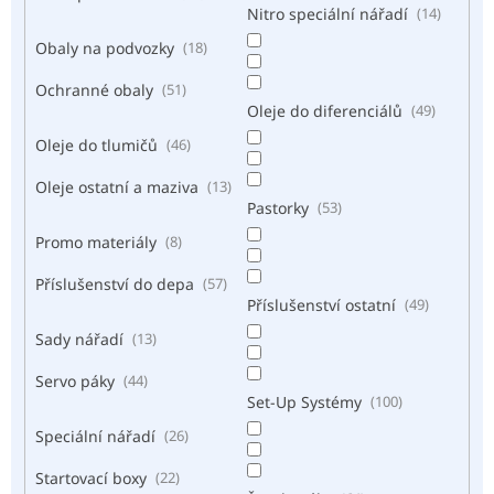
Nitro speciální nářadí
14
Obaly na podvozky
18
Ochranné obaly
51
Oleje do diferenciálů
49
Oleje do tlumičů
46
Oleje ostatní a maziva
13
Pastorky
53
Promo materiály
8
Příslušenství do depa
57
Příslušenství ostatní
49
Sady nářadí
13
Servo páky
44
Set-Up Systémy
100
Speciální nářadí
26
Startovací boxy
22