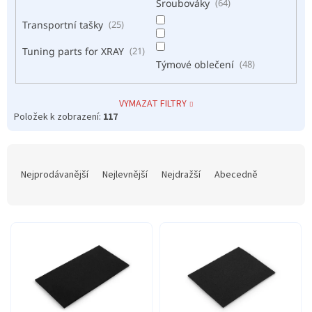
Šroubováky
64
Transportní tašky
25
Tuning parts for XRAY
21
Týmové oblečení
48
VYMAZAT FILTRY
Položek k zobrazení:
117
Ř
a
Nejprodávanější
Nejlevnější
Nejdražší
Abecedně
z
e
n
í
p
r
o
d
u