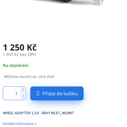
1 250 Kč
1 033 Kč bez DPH
Měrná
Na objednání
cena:
Můžeme doručit do:
26.8.2026
Přidat do košíku
WHEEL ADAPTER 1/18 - XRAY M18T, M18MT
Detailní informace