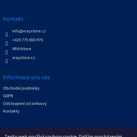
á
p
a
Kontakt
t
í
info
@
xraystore.cz
+420 775 656 970
XRAYstore
xraystore.cz
Informace pro vás
Obchodní podmínky
GDPR
Odstoupení od smlouvy
Kontakty
Facebook
Tento web používá soubory cookie. Dalším procházením