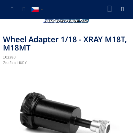
Přejít
NÁKUP
na
obsah
KOŠÍK
Wheel Adapter 1/18 - XRAY M18T,
M18MT
102380
Značka:
HUDY