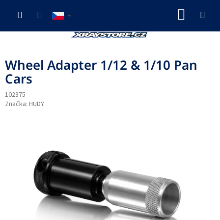
Přejít
NÁKUP
na
obsah
KOŠÍK
Wheel Adapter 1/12 & 1/10 Pan
Cars
102375
Značka:
HUDY