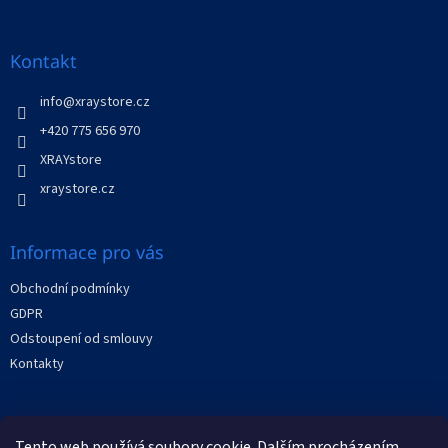
á
p
a
Kontakt
t
í
info
@
xraystore.cz
+420 775 656 970
XRAYstore
xraystore.cz
Informace pro vás
Obchodní podmínky
GDPR
Odstoupení od smlouvy
Kontakty
Facebook
Tento web používá soubory cookie. Dalším procházením