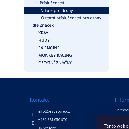
Příslušenství
Vrtule pro drony
Ostatní příslušenství pro drony
dle Značek
XRAY
HUDY
FX ENGINE
MONKEY RACING
OSTATNÍ ZNAČKY
Z
á
p
a
Kontakt
Infor
t
Obchodn
í
info
@
xraystore.cz
GDPR
+420 775 656 970
Odstoup
Tento web po
XRAYstore