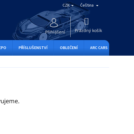
CZK
Čeština
NÁKUPNÍ
KOŠÍK
Prázdný košík
Přihlášení
EPO
PŘÍSLUŠENSTVÍ
OBLEČENÍ
ARC CARS
RC ONE
vujeme.