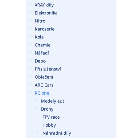
a
XRAY díly
n
Elektronika
e
Nitro
l
Karoserie
Kola
Chemie
Nářadí
Depo
Příslušenství
Oblečení
ARC Cars
RC one
Modely aut
Drony
FPV race
Hobby
Náhradní díly