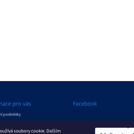
mace pro vás
Facebook
í podmínky
ení od smlouvy
užívá soubory cookie. Dalším