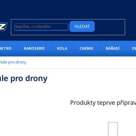
HLEDAT
NITRO
KAROSERIE
KOLA
CHEMIE
NÁŘADÍ
D
rtule pro drony
ule pro drony
Produkty teprve připra