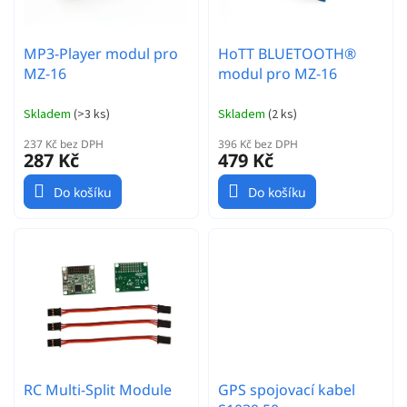
u
k
t
MP3-Player modul pro
HoTT BLUETOOTH®
ů
MZ-16
modul pro MZ-16
Skladem
(
>3 ks
)
Skladem
(
2 ks
)
237 Kč bez DPH
396 Kč bez DPH
287 Kč
479 Kč
Do košíku
Do košíku
RC Multi-Split Module
GPS spojovací kabel