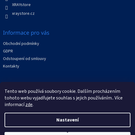
v
XRAYstore
k
y
xraystore.cz
v
ý
p
Informace pro vás
i
s
Obchodní podmínky
u
GDPR
Odstoupení od smlouvy
Kontakty
Facebook
Tento web používá soubory cookie. Dalším procházením
tohoto webu vyjadřujete souhlas s jejich používáním.. Více
informací
zde
.
Nastavení
Vytvořil Shoptet