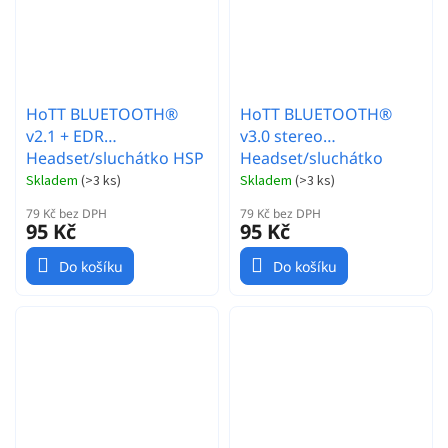
HoTT BLUETOOTH®
HoTT BLUETOOTH®
v2.1 + EDR
v3.0 stereo
Headset/sluchátko HSP
Headset/sluchátko
A2DP
Skladem
(
>3 ks
)
Skladem
(
>3 ks
)
79 Kč bez DPH
79 Kč bez DPH
95 Kč
95 Kč
Do košíku
Do košíku