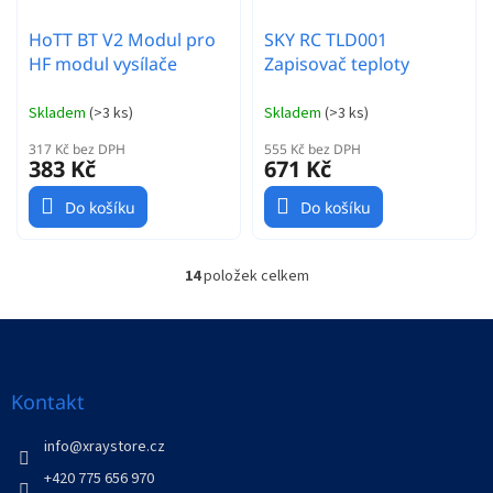
HoTT BT V2 Modul pro
SKY RC TLD001
HF modul vysílače
Zapisovač teploty
Skladem
(
>3 ks
)
Skladem
(
>3 ks
)
317 Kč bez DPH
555 Kč bez DPH
383 Kč
671 Kč
Do košíku
Do košíku
14
položek celkem
O
v
l
Z
á
á
d
p
a
a
Kontakt
c
t
í
í
info
@
xraystore.cz
p
r
+420 775 656 970