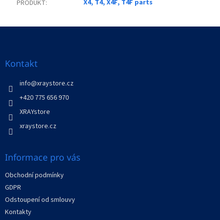
X4, T4, X4F, T4F parts
PRODUKT
:
Z
á
p
a
Kontakt
t
í
info
@
xraystore.cz
+420 775 656 970
XRAYstore
xraystore.cz
Informace pro vás
Obchodní podmínky
GDPR
Odstoupení od smlouvy
Kontakty