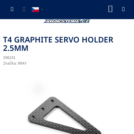
Přejít
NÁKUP
na
obsah
KOŠÍK
T4 GRAPHITE SERVO HOLDER
2.5MM
306231
Značka:
XRAY