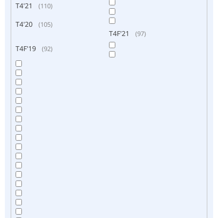
T4'21
110
T4'20
105
T4F'21
97
T4F'19
92