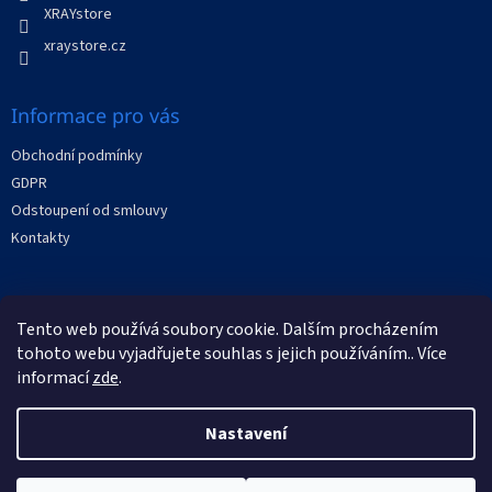
v
XRAYstore
ý
p
xraystore.cz
i
s
u
Informace pro vás
Obchodní podmínky
GDPR
Odstoupení od smlouvy
Kontakty
Facebook
Tento web používá soubory cookie. Dalším procházením
tohoto webu vyjadřujete souhlas s jejich používáním.. Více
informací
zde
.
Nastavení
Vytvořil Shoptet