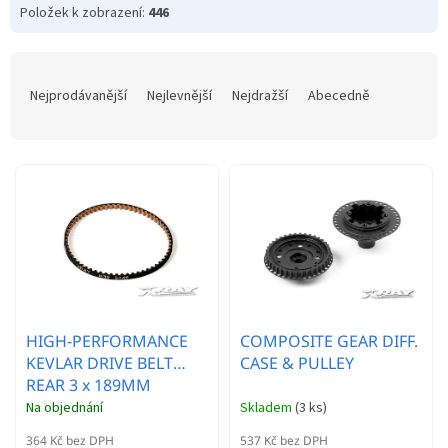
Položek k zobrazení:
446
Ř
a
Nejprodávanější
Nejlevnější
Nejdražší
Abecedně
z
e
n
í
p
r
o
d
u
k
t
HIGH-PERFORMANCE
COMPOSITE GEAR DIFF.
ů
KEVLAR DRIVE BELT
CASE & PULLEY
REAR 3 x 189MM
Na objednání
Skladem
(
3 ks
)
364 Kč bez DPH
537 Kč bez DPH