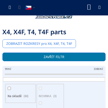
Přejít
NÁKUP
na
obsah
KOŠÍK
X4, X4F, T4, T4F parts
ZOBRAZIT
ROZKRESY pro X4, X4F, T4, T4F
V
ZAVŘÍT FILTR
ý
p
99
Kč
3380
Kč
i
s
p
r
o
Na skladě
NOVINKA
d
60
0
u
k