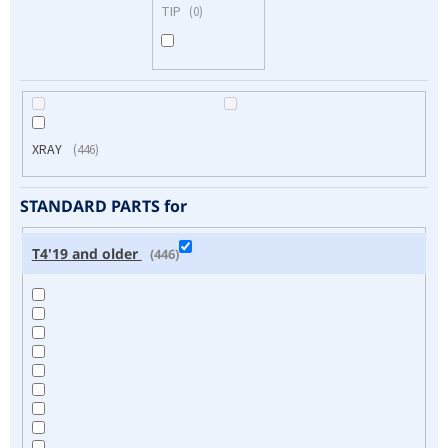
TIP
0
t
ů
XRAY
446
STANDARD PARTS for
T4'19 and older
446