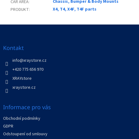
Chassis, Bumper & Body Mounts
CAR AREA
:
X4, T4, X4F, T4F parts
PRODUKT
:
Z
á
p
a
Kontakt
t
í
info
@
xraystore.cz
+420 775 656 970
XRAYstore
xraystore.cz
Informace pro vás
Obchodní podmínky
GDPR
Odstoupení od smlouvy