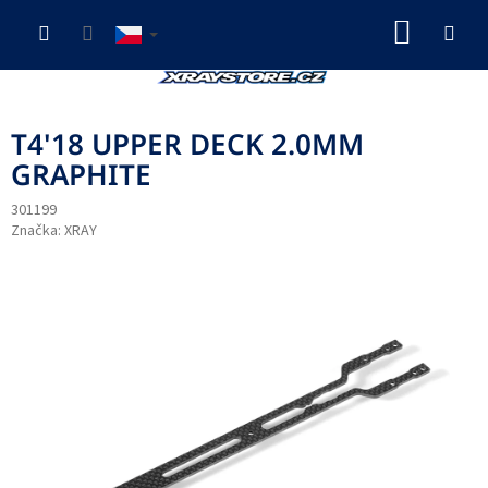
Přejít
NÁKUP
na
obsah
KOŠÍK
T4'18 UPPER DECK 2.0MM
GRAPHITE
301199
Značka:
XRAY