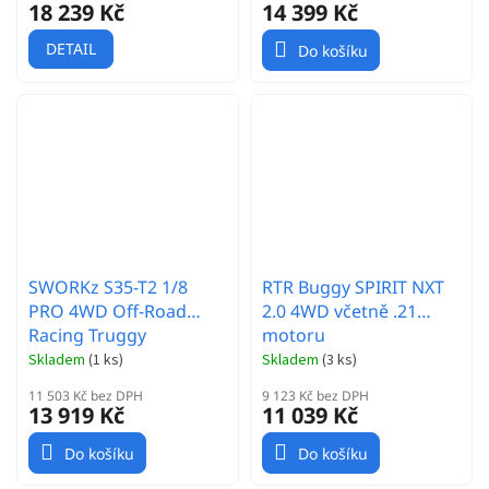
18 239 Kč
14 399 Kč
DETAIL
Do košíku
SWORKz S35-T2 1/8
RTR Buggy SPIRIT NXT
PRO 4WD Off-Road
2.0 4WD včetně .21
Racing Truggy
motoru
stavebnice
Skladem
(
1 ks
)
Skladem
(
3 ks
)
11 503 Kč bez DPH
9 123 Kč bez DPH
13 919 Kč
11 039 Kč
Do košíku
Do košíku