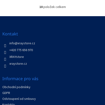
10
položek celkem
O
v
l
Z
á
á
d
p
a
a
Kontakt
c
t
í
í
info
@
xraystore.cz
p
r
+420 775 656 970
v
XRAYstore
k
y
xraystore.cz
v
ý
p
Informace pro vás
i
s
Obchodní podmínky
u
GDPR
Odstoupení od smlouvy
Kontakty