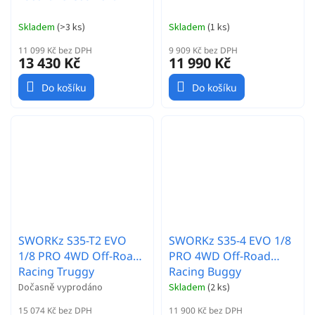
Skladem
(
>3 ks
)
Skladem
(
1 ks
)
11 099 Kč bez DPH
9 909 Kč bez DPH
13 430 Kč
11 990 Kč
Do košíku
Do košíku
SWORKz S35-T2 EVO
SWORKz S35-4 EVO 1/8
1/8 PRO 4WD Off-Road
PRO 4WD Off-Road
Racing Truggy
Racing Buggy
stavebnice
stavebnice
Dočasně vyprodáno
Skladem
(
2 ks
)
15 074 Kč bez DPH
11 900 Kč bez DPH