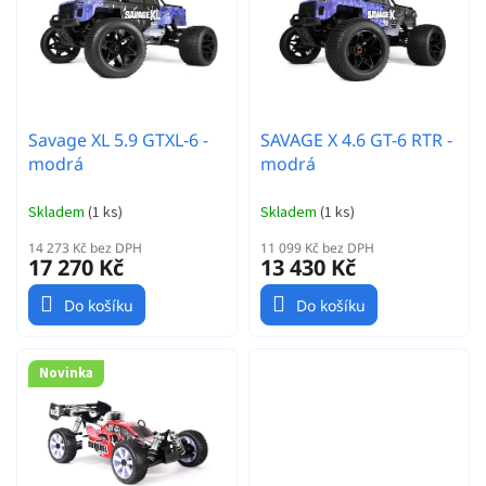
r
k
o
t
d
ů
u
k
t
Savage XL 5.9 GTXL-6 -
SAVAGE X 4.6 GT-6 RTR -
ů
modrá
modrá
Skladem
(
1 ks
)
Skladem
(
1 ks
)
14 273 Kč bez DPH
11 099 Kč bez DPH
17 270 Kč
13 430 Kč
Do košíku
Do košíku
Novinka