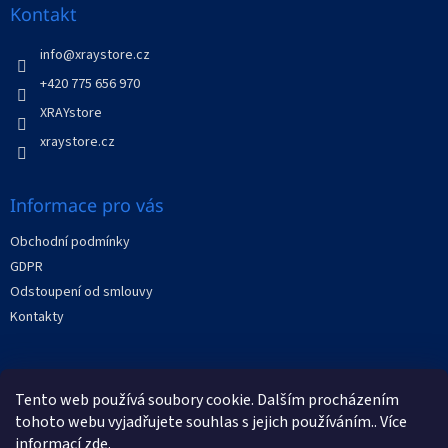
a
Kontakt
t
í
info
@
xraystore.cz
+420 775 656 970
XRAYstore
xraystore.cz
Informace pro vás
Obchodní podmínky
GDPR
Odstoupení od smlouvy
Kontakty
Facebook
Tento web používá soubory cookie. Dalším procházením
tohoto webu vyjadřujete souhlas s jejich používáním.. Více
informací
zde
.