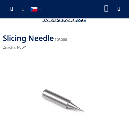
Přejít
NÁKUP
na
obsah
KOŠÍK
Slicing Needle
103066
Značka:
HUDY