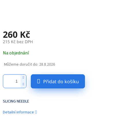
260 Kč
215 Kč bez DPH
Měrná
Na objednání
cena:
Můžeme doručit do:
28.8.2026
Přidat do košíku
SLICING NEEDLE
Detailní informace