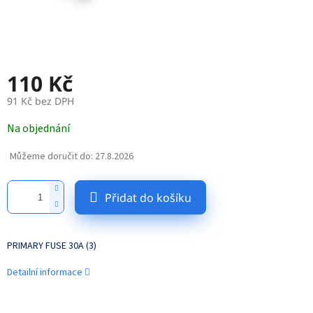
110 Kč
91 Kč bez DPH
Měrná
Na objednání
cena:
Můžeme doručit do:
27.8.2026
Přidat do košíku
PRIMARY FUSE 30A (3)
Detailní informace