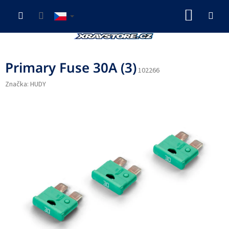
Přejít
NÁKUP
na
obsah
KOŠÍK
Primary Fuse 30A (3)
102266
Značka:
HUDY