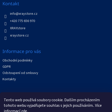
a
Kontakt
t
í
info
@
xraystore.cz
+420 775 656 970
XRAYstore
xraystore.cz
Informace pro vás
Obchodní podmínky
GDPR
Odstoupení od smlouvy
Kontakty
Facebook
Tento web používá soubory cookie. Dalším procházením
tohoto webu vyjadřujete souhlas s jejich používáním.. Více
informací
zde
.