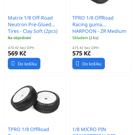
u
k
t
Matrix 1/8 Off-Road
TPRO 1/8 OffRoad
ů
Neutron Pre-Glued
Racing guma
Tires - Clay Soft (2pcs)
HARPOON - ZR Medium
T2 směs 2 ks.
Na objednání
Skladem
(
2 ks
)
470 Kč bez DPH
475 Kč bez DPH
569 Kč
575 Kč
Do košíku
Do košíku
TPRO 1/8 OffRoad
1/8 MICRO PIN