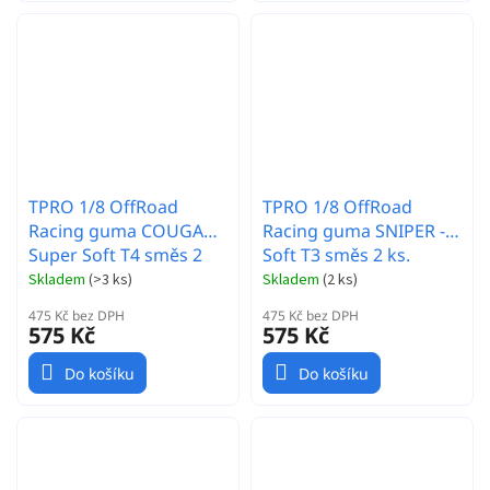
TPRO 1/8 OffRoad
TPRO 1/8 OffRoad
Racing guma COUGAR -
Racing guma SNIPER -
Super Soft T4 směs 2
Soft T3 směs 2 ks.
ks.
Skladem
(
>3 ks
)
Skladem
(
2 ks
)
475 Kč bez DPH
475 Kč bez DPH
575 Kč
575 Kč
Do košíku
Do košíku