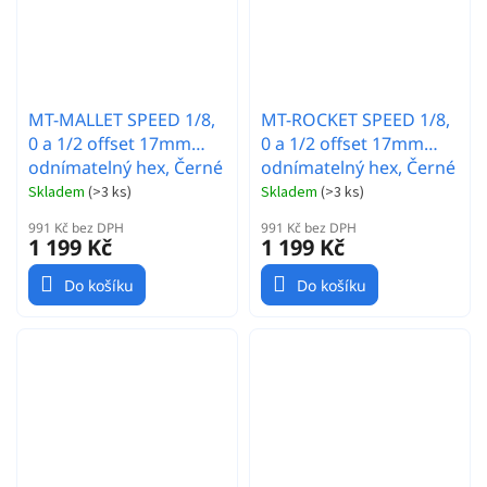
MT-MALLET SPEED 1/8,
MT-ROCKET SPEED 1/8,
0 a 1/2 offset 17mm
0 a 1/2 offset 17mm
odnímatelný hex, Černé
odnímatelný hex, Černé
disky, 2 ks
disky, 2 ks
Skladem
(
>3 ks
)
Skladem
(
>3 ks
)
991 Kč bez DPH
991 Kč bez DPH
1 199 Kč
1 199 Kč
Do košíku
Do košíku