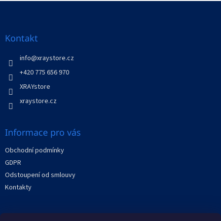
v
Z
a
á
c
á
n
í
p
í
p
a
Kontakt
r
t
v
í
info
@
xraystore.cz
k
y
+420 775 656 970
v
XRAYstore
ý
p
xraystore.cz
i
s
u
Informace pro vás
Obchodní podmínky
GDPR
Odstoupení od smlouvy
Kontakty