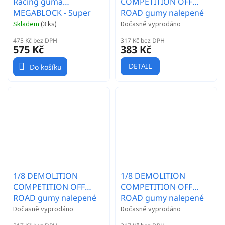
Racing guma
COMPETITION OFF
MEGABLOCK - Super
ROAD gumy nalepené
Soft T4 směs 2 ks.
gumy, HYPER SOFT
Skladem
(
3 ks
)
Dočasně vyprodáno
směs, bílé disky, 2ks.
475 Kč bez DPH
317 Kč bez DPH
575 Kč
383 Kč
DETAIL
Do košíku
1/8 DEMOLITION
1/8 DEMOLITION
COMPETITION OFF
COMPETITION OFF
ROAD gumy nalepené
ROAD gumy nalepené
gumy, HYPER SOFT
gumy, EX.SUP.S. směs,
Dočasně vyprodáno
Dočasně vyprodáno
směs, bílé disky, 2ks.
bílé disky, 2ks.