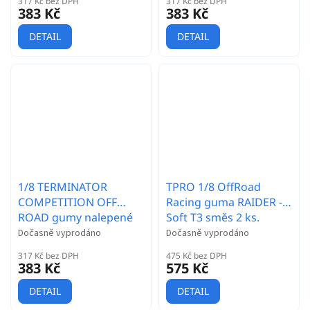
317 Kč bez DPH
317 Kč bez DPH
383 Kč
383 Kč
DETAIL
DETAIL
1/8 TERMINATOR
TPRO 1/8 OffRoad
COMPETITION OFF
Racing guma RAIDER -
ROAD gumy nalepené
Soft T3 směs 2 ks.
gumy, SUPER SOFT
Dočasně vyprodáno
Dočasně vyprodáno
směs, bílé disky, 2ks.
317 Kč bez DPH
475 Kč bez DPH
383 Kč
575 Kč
DETAIL
DETAIL