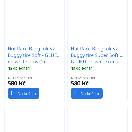
Hot Race Bangkok V2
Hot Race Bangkok V2
Buggy tire Soft - GLUED
Buggy tire Super Soft -
on white rims (2)
GLUED on white rims
(2)
Na objednání
Na objednání
479 Kč bez DPH
479 Kč bez DPH
580 Kč
580 Kč
Do košíku
Do košíku