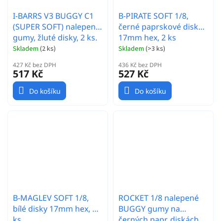
I-BARRS V3 BUGGY C1
B-PIRATE SOFT 1/8,
(SUPER SOFT) nalepené
černé paprskové disky
gumy, žluté disky, 2 ks.
17mm hex, 2 ks
Skladem
(
2 ks
)
Skladem
(
>3 ks
)
427 Kč bez DPH
436 Kč bez DPH
517 Kč
527 Kč
Do košíku
Do košíku
B-MAGLEV SOFT 1/8,
ROCKET 1/8 nalepené
bílé disky 17mm hex, 2
BUGGY gumy na
ks
černých papr. diskách