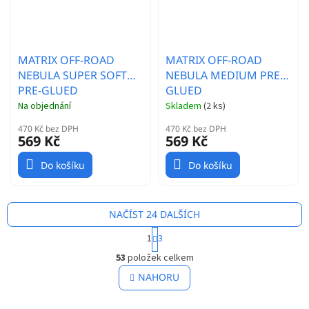
MATRIX OFF-ROAD
MATRIX OFF-ROAD
NEBULA SUPER SOFT
NEBULA MEDIUM PRE-
PRE-GLUED
GLUED
Na objednání
Skladem
(
2 ks
)
470 Kč bez DPH
470 Kč bez DPH
569 Kč
569 Kč
Do košíku
Do košíku
NAČÍST 24 DALŠÍCH
S
1
3
t
O
r
53
položek celkem
v
á
l
NAHORU
n
á
k
o
d