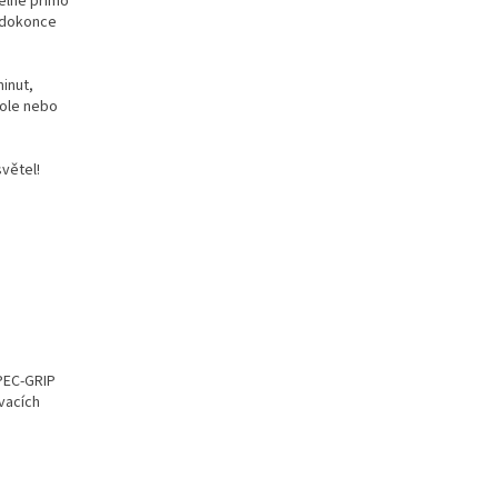
telné přímo
a dokonce
inut,
tole nebo
větel!
PEC-GRIP
vacích