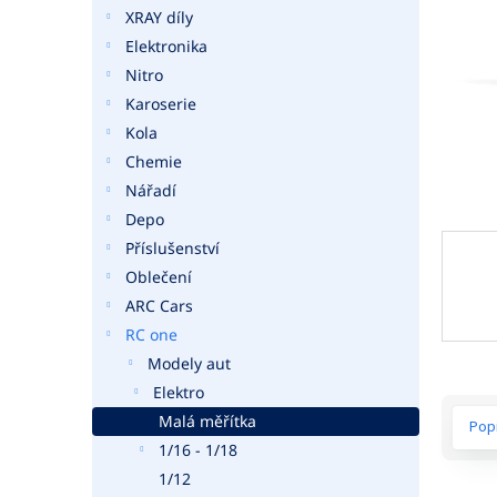
a
XRAY díly
n
Elektronika
e
Nitro
l
Karoserie
Kola
Chemie
Nářadí
Depo
Příslušenství
Oblečení
ARC Cars
RC one
Modely aut
Elektro
Malá měřítka
Pop
1/16 - 1/18
1/12