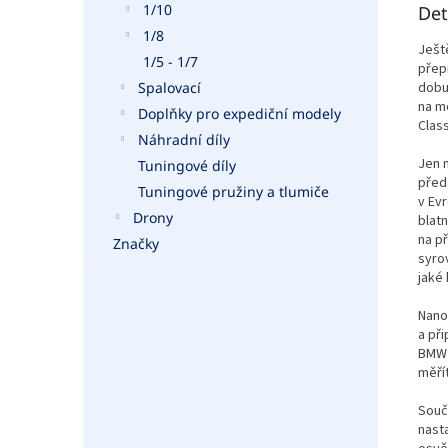
1/10
Det
1/8
Ješt
1/5 - 1/7
přep
dobu
Spalovací
na m
Doplňky pro expediční modely
Class
Náhradní díly
Jen 
Tuningové díly
před
Tuningové pružiny a tlumiče
v Ev
Drony
blat
na p
Značky
syro
jaké
Nano
a při
BMW 
měří
Souč
nasta