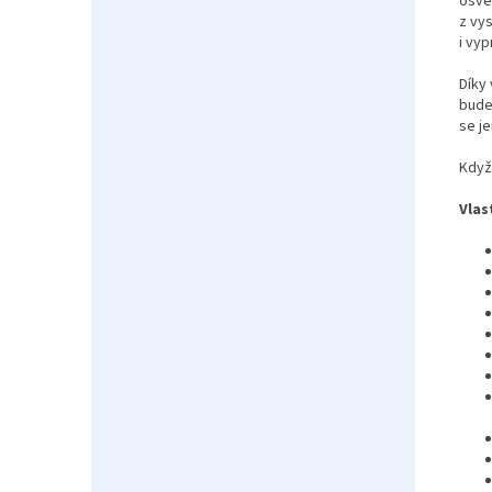
osvět
z vy
i vy
Díky
bude
se j
Když
Vlas