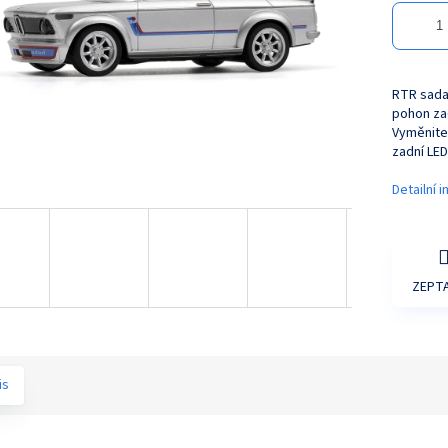
RTR sada 
pohon zad
Vyměnitel
zadní LED 
Detailní 
ZEPTA
is