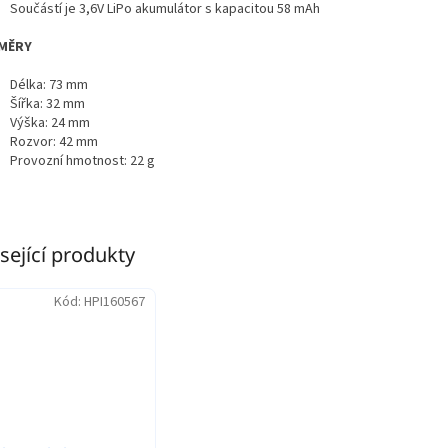
Součástí je 3,6V LiPo akumulátor s kapacitou 58 mAh
MĚRY
Délka: 73 mm
Šířka: 32 mm
Výška: 24 mm
Rozvor: 42 mm
Provozní hmotnost: 22 g
sející produkty
Kód:
HPI160567