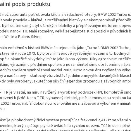
ailní popis produktu
ě než superauta potřebovala křídla a vzduchové otvory, BMW 2002 Turbo u
isovalo pravidla – hlučné, s rozšířenými blatníky a nekompromisně předbě
. Nyní se ten samý styl s širokými blatníky a přeplňovaným motorem objevu
odelu nano-TTR. Malé rozměry, velká sebejistota. K dispozici v púvodních 
ic White a Polaris Silver.
málo emblémů v historii BMW má stejnou sílu jako „Turbo“. BMW 2002 Turbo
stavené v roce 1973, bylo prvním sériově vyráběným vozem s turbodmyc
ropě a okamžitě si vydobyl místo jako ikona výkonu. Díky agresivním rozší
níkům, výraznému přednímu spoileru a nezaměnitelnému obrácenému nápis
ředním spoileru symbolizoval model 2002 Turbo novou éru zvýšeného výkon
vý a nadčasový – skutečný vůz zůstává jedním z nejvyhledávanějších klasi
 kdy byly vyrobeny, skutečnou silniční legendou zrozenou z závodních ambic
-TTR je vlastní, na míru navržený a vyrobený podvozek HPI, kompletně sm
pravený k jízdě. Nano-TTR, vybavený detailní, plně licencovanou replikou k
2002 Turbo, nabízí dokonalou rovnováhu mezi zábavou a výkonem v miniat
tku.
ástí je plnohodnotný řídicí systém pracující na frekvenci 2,4 GHz se všemi 
veními, který zajišťuje plynulé ovládání a rychlou odezvu. Těšte se na plně