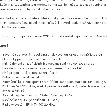
lení – přední světla, zadní světla, couvací světla a směrovky – vše ovláda
sílače. Navíc, stejně jako u modelu Venture18, je můžete zapínat a vypínat 
pnout směrovky pouhým stisknutím tlačítka!
 vysokokapacitní LiPo baterii, která poskytuje působivou dobu provozu 45 m
te mít spoustu času na zdokonalení svých dovedností, ať už závodíte na s
en bavíte po domě.
 baterie vyžaduje nabití, nano-TTR vám to dá vědět zapnutím výstražných s
tnosti
Továrně sestavený model auta s nalakovanou karoserií v měřítku 1:64
Elektrický pohon s náhonem na zadní kola
Ručně dokončená, oficiálně licencovaná replika BMW 2002 Turbo
Unikátní uchycení karoserie pro karoserie v měřítku 1:64
Plně proporcionální „Real Steer“ funkce
Doba provozu až 45 minut
Zmenšená kola Panasport FS v měřítku 1:64 s pneumatikami HPI-Racing S
Plně funkční LED světla, včetně předních světlometů, zadních světel, cou
světel a blinkrů
Zapínat a vypínat světla můžete přímo z vysílače
Nabíjecí kabel USB je součástí RTR sady
Rádiový systém HPI MTX-400 2,4 GHz