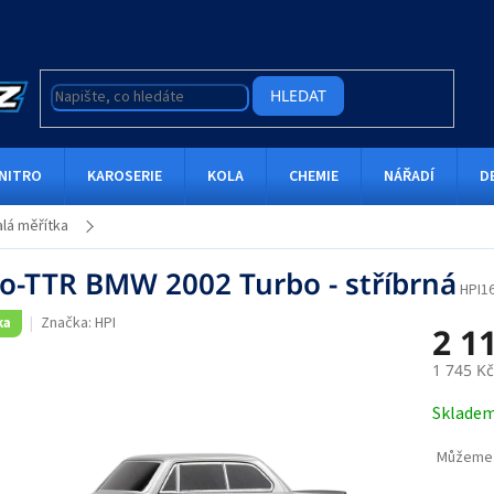
HLEDAT
NITRO
KAROSERIE
KOLA
CHEMIE
NÁŘADÍ
D
lá měřítka
o-TTR BMW 2002 Turbo - stříbrná
HPI1
Značka:
HPI
ka
2 1
1 745 K
Měrná
Sklade
cena:
Můžeme 