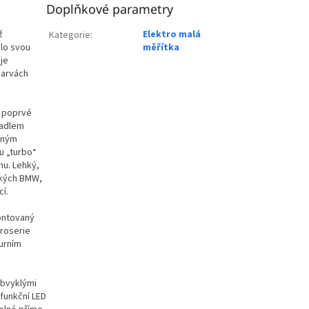
Doplňkové parametry
ž
Elektro malá
Kategorie
:
hlo svou
měřítka
je
barvách
, poprvé
hadlem
řeným
u „turbo“
u. Lehký,
ckých BMW,
í.
ontovaný
aroserie
urním
obvyklými
 funkční LED