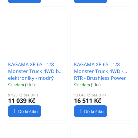
KAGAMA XP 6S - 1/8
KAGAMA XP 6S - 1/8
Monster Truck 4WD bez
Monster Truck 4WD -
elektroniky - modrý
RTR - Brushless Power
6S - červený
Skladem
(
1 ks
)
Skladem
(
1 ks
)
9 123 Kč bez DPH
13 645 Kč bez DPH
11 039 Kč
16 511 Kč
Do košíku
Do košíku