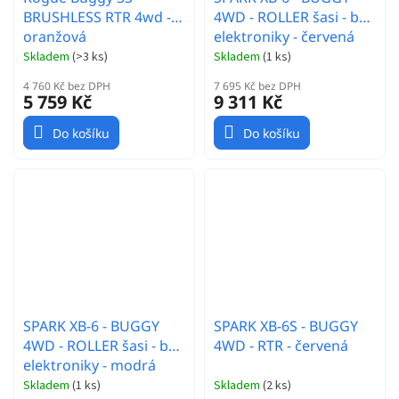
BRUSHLESS RTR 4wd -
4WD - ROLLER šasi - bez
oranžová
elektroniky - červená
Skladem
(
>3 ks
)
Skladem
(
1 ks
)
4 760 Kč bez DPH
7 695 Kč bez DPH
5 759 Kč
9 311 Kč
Do košíku
Do košíku
SPARK XB-6 - BUGGY
SPARK XB-6S - BUGGY
4WD - ROLLER šasi - bez
4WD - RTR - červená
elektroniky - modrá
Skladem
(
1 ks
)
Skladem
(
2 ks
)