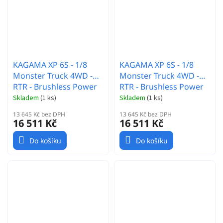
KAGAMA XP 6S - 1/8
KAGAMA XP 6S - 1/8
Monster Truck 4WD -
Monster Truck 4WD -
RTR - Brushless Power
RTR - Brushless Power
6S - zelený
6S - modrý
Skladem
(
1 ks
)
Skladem
(
1 ks
)
13 645 Kč bez DPH
13 645 Kč bez DPH
16 511 Kč
16 511 Kč
Do košíku
Do košíku