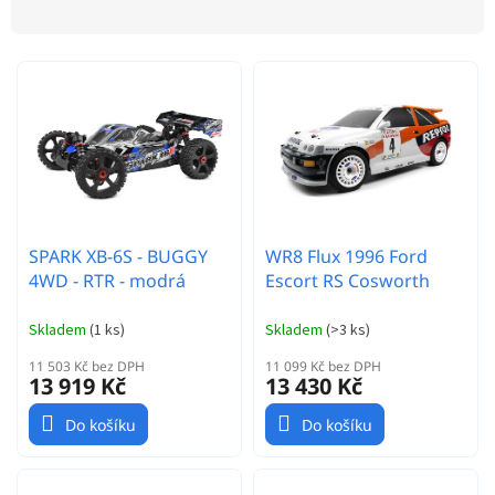
z
p
e
r
n
o
í
d
p
u
r
k
o
t
d
ů
u
k
t
SPARK XB-6S - BUGGY
WR8 Flux 1996 Ford
ů
4WD - RTR - modrá
Escort RS Cosworth
Skladem
(
1 ks
)
Skladem
(
>3 ks
)
11 503 Kč bez DPH
11 099 Kč bez DPH
13 919 Kč
13 430 Kč
Do košíku
Do košíku