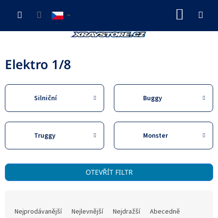
Přejít
NÁKUP
na
obsah
KOŠÍK
Elektro 1/8
Silniční
Buggy
Truggy
Monster
V
OTEVŘÍT FILTR
ý
p
Ř
i
a
s
Nejprodávanější
Nejlevnější
Nejdražší
Abecedně