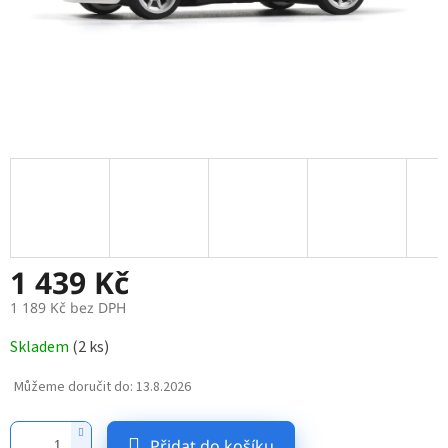
1 439 Kč
1 189 Kč bez DPH
Měrná
Skladem
(
2 ks
)
cena:
Můžeme doručit do:
13.8.2026
Přidat do košíku