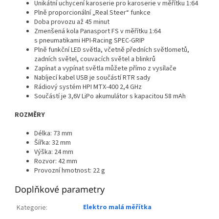
Unikátní uchycení karoserie pro karoserie v měřítku 1:64
Plně proporcionální „Real Steer“ funkce
Doba provozu až 45 minut
Zmenšená kola Panasport FS v měřítku 1:64
s pneumatikami HPI-Racing SPEC-GRIP
Plně funkční LED světla, včetně předních světlometů,
zadních světel, couvacích světel a blinkrů
Zapínat a vypínat světla můžete přímo z vysílače
Nabíjecí kabel USB je součástí RTR sady
Rádiový systém HPI MTX-400 2,4 GHz
Součástí je 3,6V LiPo akumulátor s kapacitou 58 mAh
ROZMĚRY
Délka: 73 mm
Šířka: 32 mm
Výška: 24 mm
Rozvor: 42 mm
Provozní hmotnost: 22 g
Doplňkové parametry
Elektro malá měřítka
Kategorie
: