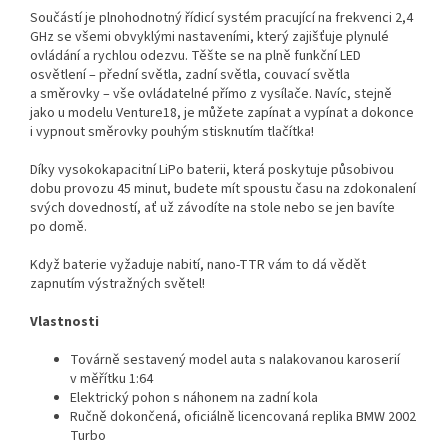
Součástí je plnohodnotný řídicí systém pracující na frekvenci 2,4
GHz se všemi obvyklými nastaveními, který zajišťuje plynulé
ovládání a rychlou odezvu. Těšte se na plně funkční LED
osvětlení – přední světla, zadní světla, couvací světla
a směrovky – vše ovládatelné přímo z vysílače. Navíc, stejně
jako u modelu Venture18, je můžete zapínat a vypínat a dokonce
i vypnout směrovky pouhým stisknutím tlačítka!
Díky vysokokapacitní LiPo baterii, která poskytuje působivou
dobu provozu 45 minut, budete mít spoustu času na zdokonalení
svých dovedností, ať už závodíte na stole nebo se jen bavíte
po domě.
Když baterie vyžaduje nabití, nano-TTR vám to dá vědět
zapnutím výstražných světel!
Vlastnosti
Továrně sestavený model auta s nalakovanou karoserií
v měřítku 1:64
Elektrický pohon s náhonem na zadní kola
Ručně dokončená, oficiálně licencovaná replika BMW 2002
Turbo