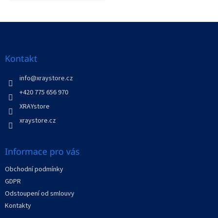
Z
á
p
a
Kontakt
t
í
info
@
xraystore.cz
+420 775 656 970
XRAYstore
xraystore.cz
Informace pro vás
Obchodní podmínky
GDPR
Odstoupení od smlouvy
Kontakty