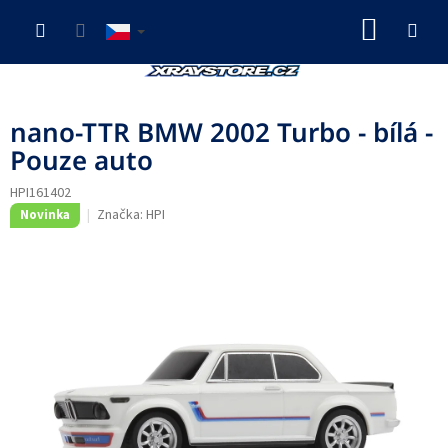
Přejít
NÁKUP
na
obsah
KOŠÍK
nano-TTR BMW 2002 Turbo - bílá -
Pouze auto
HPI161402
Značka:
HPI
Novinka