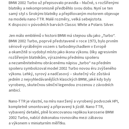
BMW 2002 Turbo už přepisovalo pravidla – hlučné, s rozšířenými
blatníky a nekompromisně předběhlo svou dobu. Nyní se ten
samý styl s širokými blatníky a přeplňovaným motorem objevuje
na modelu nano-TTR. Malé rozměry, velká sebejistota.
K dispozici v púvodních barvách Classic White a Polaris Silver.
Jen málo emblémů v historii BMW má stejnou sílu jako „Turbo“.
BMW 2002 Turbo, poprvé představené v roce 1973, bylo prvním
sériově vyráběným vozem s turbodmychadlem v Evropě
a okamžitě si vydobyl místo jako ikona výkonu. Díky agresivním
rozšířeným blatníkům, výraznému přednímu spoileru
a nezaměnitelnému obrácenému nápisu „turbo“ na předním
spoileru symbolizoval model 2002 Turbo novou éru zvýšeného
výkonu. Lehký, syrový a nadčasový – skutečný vůz zůstává
jedním z nejvyhledávanějších klasických BMW, jaké kdy byly
vyrobeny, skutečnou silniční legendou zrozenou z závodních
ambicí.
Nano-TTR je vlastní, na míru navržený a vyrobený podvozek HPI,
kompletně smontovaný a připravený k jízdě. Nano-TTR,
vybavený detailní, plně licencovanou replikou karoserie BMW
2002 Turbo, nabízí dokonalou rovnováhu mezi zábavou
a výkonem v miniaturním měřítku.