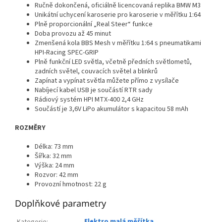
Ručně dokončená, oficiálně licencovaná replika BMW M3
Unikátní uchycení karoserie pro karoserie v měřítku 1:64
Plně proporcionální „Real Steer“ funkce
Doba provozu až 45 minut
Zmenšená kola BBS Mesh v měřítku 1:64 s pneumatikami
HPI-Racing SPEC-GRIP
Plně funkční LED světla, včetně předních světlometů,
zadních světel, couvacích světel a blinkrů
Zapínat a vypínat světla můžete přímo z vysílače
Nabíjecí kabel USB je součástí RTR sady
Rádiový systém HPI MTX-400 2,4 GHz
Součástí je 3,6V LiPo akumulátor s kapacitou 58 mAh
ROZMĚRY
Délka: 73 mm
Šířka: 32 mm
Výška: 24 mm
Rozvor: 42 mm
Provozní hmotnost: 22 g
Doplňkové parametry
Elektro malá měřítka