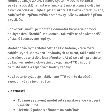
Model obsahuje 2,4GHz rádiový systém v běžné velikosti
se všemi obvyklými nastaveními, který nabízí plynulé ovládání
a rychlou odezvu. Užijte si plně funkční LED světla - přední světla,
zadní světla, zpětná světla a směrovky - vše ovladatelné přímo
z vysílače.
Podvozek umožňuje montáž a demontáž karoserie pomocí
pouhých dvou šroubků. V budoucnu tak můžete očekávat další
oficiálně licencované repliky.
Model pohání vyměnitelná 58mAh LiPo baterie, která mezi
nabitími vydrží v provozu úctyhodných 45 minut, takže můžete
pokračovat v akci déle bez přerušení. Ať už se s ním proháníte
po kuchyni, nebo v obývacím pokoji, nano-TTR vás udrží
na místě řidiče a zajistí vám hodiny zábavy.
Když baterie vyžaduje nabití, nano-TTR vám to dá vědět
zapnutím výstražných světel!
Vlastnosti
Továrně sestavený model auta s nalakovanou karoserií
v měřítku 1:64
Elektrický pohon s náhonem na zadní kola