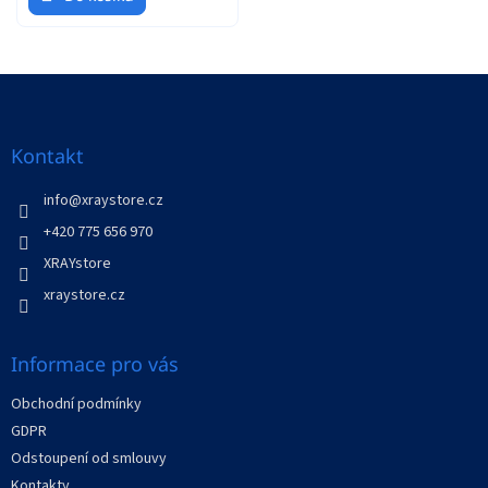
Z
á
p
a
Kontakt
t
í
info
@
xraystore.cz
+420 775 656 970
XRAYstore
xraystore.cz
Informace pro vás
Obchodní podmínky
GDPR
Odstoupení od smlouvy
Kontakty