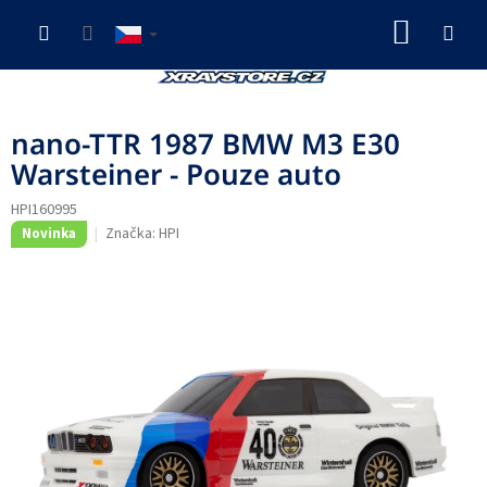
Přejít
NÁKUP
na
obsah
KOŠÍK
nano-TTR 1987 BMW M3 E30
Warsteiner - Pouze auto
HPI160995
Značka:
HPI
Novinka