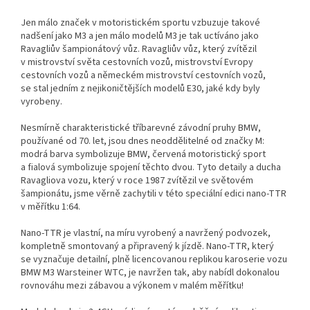
Jen málo značek v motoristickém sportu vzbuzuje takové
nadšení jako M3 a jen málo modelů M3 je tak uctíváno jako
Ravagliův šampionátový vůz. Ravagliův vůz, který zvítězil
v mistrovství světa cestovních vozů, mistrovství Evropy
cestovních vozů a německém mistrovství cestovních vozů,
se stal jedním z nejikoničtějších modelů E30, jaké kdy byly
vyrobeny.
Nesmírně charakteristické tříbarevné závodní pruhy BMW,
používané od 70. let, jsou dnes neoddělitelné od značky M:
modrá barva symbolizuje BMW, červená motoristický sport
a fialová symbolizuje spojení těchto dvou. Tyto detaily a ducha
Ravagliova vozu, který v roce 1987 zvítězil ve světovém
šampionátu, jsme věrně zachytili v této speciální edici nano-TTR
v měřítku 1:64.
Nano-TTR je vlastní, na míru vyrobený a navržený podvozek,
kompletně smontovaný a připravený k jízdě. Nano-TTR, který
se vyznačuje detailní, plně licencovanou replikou karoserie vozu
BMW M3 Warsteiner WTC, je navržen tak, aby nabídl dokonalou
rovnováhu mezi zábavou a výkonem v malém měřítku!