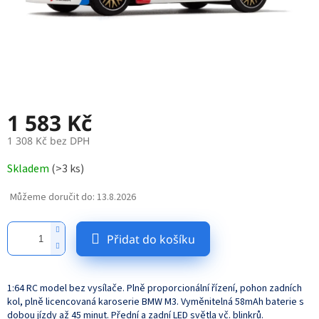
1 583 Kč
1 308 Kč bez DPH
Měrná
Skladem
(
>3 ks
)
cena:
Můžeme doručit do:
13.8.2026
Přidat do košíku
1:64 RC model bez vysílače. Plně proporcionální řízení, pohon zadních
kol, plně licencovaná karoserie BMW M3. Vyměnitelná 58mAh baterie s
dobou jízdy až 45 minut. Přední a zadní LED světla vč. blinkrů.