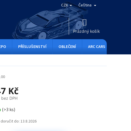
CZK
Čeština
NÁKUPNÍ
KOŠÍK
Prázdný košík
EPO
PŘÍSLUŠENSTVÍ
OBLEČENÍ
ARC CARS
RC ONE
100
47 Kč
č bez DPH
m
(
>3 ks
)
doručit do:
13.8.2026