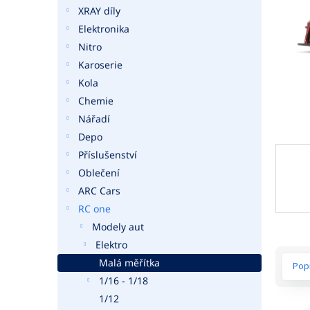
a
XRAY díly
n
Elektronika
e
Nitro
l
Karoserie
Kola
Chemie
Nářadí
Depo
Příslušenství
Oblečení
ARC Cars
RC one
Modely aut
Elektro
Malá měřítka
Pop
1/16 - 1/18
1/12