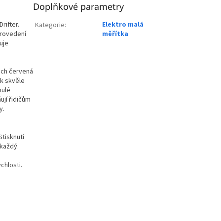
Doplňkové parametry
rifter.
Elektro malá
Kategorie
:
provedení
měřítka
uje
vách červená
ak skvěle
nulé
ují řidičům
y.
Stisknutí
 každý.
ychlosti.