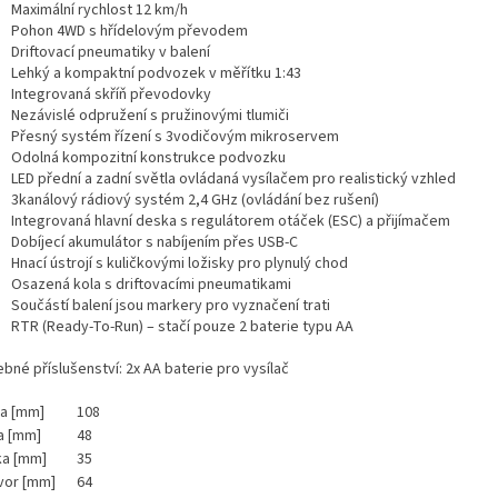
Maximální rychlost 12 km/h
Pohon 4WD s hřídelovým převodem
Driftovací pneumatiky v balení
Lehký a kompaktní podvozek v měřítku 1:43
Integrovaná skříň převodovky
Nezávislé odpružení s pružinovými tlumiči
Přesný systém řízení s 3vodičovým mikroservem
Odolná kompozitní konstrukce podvozku
LED přední a zadní světla ovládaná vysílačem pro realistický vzhled
3kanálový rádiový systém 2,4 GHz (ovládání bez rušení)
Integrovaná hlavní deska s regulátorem otáček (ESC) a přijímačem
Dobíjecí akumulátor s nabíjením přes USB-C
Hnací ústrojí s kuličkovými ložisky pro plynulý chod
Osazená kola s driftovacími pneumatikami
Součástí balení jsou markery pro vyznačení trati
RTR (Ready-To-Run) – stačí pouze 2 baterie typu AA
bné příslušenství: 2x AA baterie pro vysílač
ka [mm]
108
a [mm]
48
ka [mm]
35
vor [mm]
64