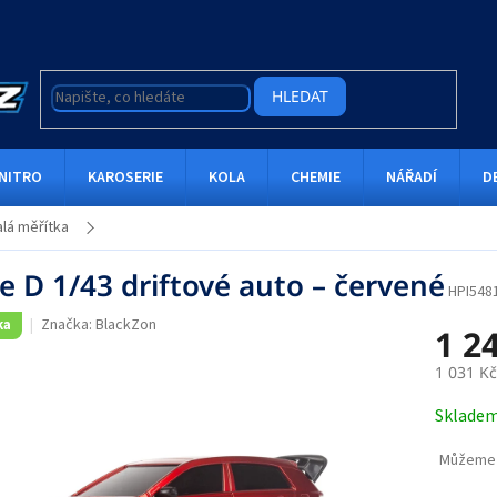
HLEDAT
NITRO
KAROSERIE
KOLA
CHEMIE
NÁŘADÍ
D
lá měřítka
e D 1/43 driftové auto – červené
HPI548
Značka:
BlackZon
ka
1 2
1 031 K
Měrná
Sklade
cena:
Můžeme 