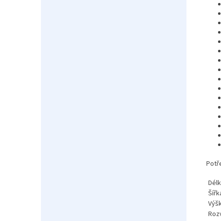
Potře
Dél
Šířk
Výš
Roz