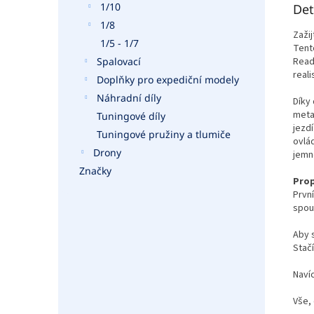
1/10
Det
1/8
Zaži
1/5 - 1/7
Tent
Read
Spalovací
real
Doplňky pro expediční modely
Náhradní díly
Díky
meta
Tuningové díly
jezdí
Tuningové pružiny a tlumiče
ovlá
Drony
jemně
Značky
Prop
První
spou
Aby s
Stač
Naví
Vše, 