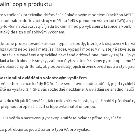
ailní popis produktu
jte vzrušení z precizního driftování s úplně novým modelem BlackZon MYTE D
o kompaktní driftovací stroj v měřítku 1:43 s pohonem všech kol (4WD) a v 
y-to-Run nabízí vzrušující jízdu bokem ihned po vybalení z krabice a kombin
istický design s působivým výkonem.
 detailně propracované karoserii typu hardbody, která je k dispozici v bar
líza (Drift) nebo šedá metalíza (Race), vypadá model MYTE stejně skvěle, j
. Nezávislé zavěšení a speciálně navržené driftové pneumatiky zajišťují ply
dání a kontrolované smyky, zatímco čtyři volitelné režimy gyroskopu umožň
 doladit úhly driftu tak, aby odpovídaly jejich úrovni dovedností a stylu jízd
orcionální ovládání s volantovým vysílačem
 věc, kterou chce každý RC řidič se svou novou sadou udělat, je jet rychle! 
ště na vysílači 2,4 GHz vás rozhodně nezklame! A ovládání se snadno naučí
i jízdu užili jak RC nováčci, tak i milovníci rychlosti, vysílač nabízí přepínač r
í přepnout přepínač a užít si lépe zvládnutelné tempo.
c LED světla a nastavení gyroskopu můžete ovládat přímo z vysílače.
co potřebujete, jsou 2 baterie typu AA pro vysílač.