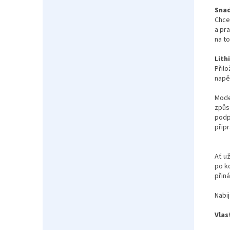
Snad
Chcet
a pra
na to
Lith
Přilo
napě
Mode
způso
podp
přip
Ať u
po k
přiná
Nabij
Vlas