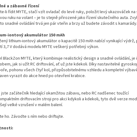
né a zábavné řízení
e-li řídit MYTE, stačí vzít ovladač do levé ruky, položit levý ukazováček na
vou ruku na volant – je to stejně přirozené jako řízení skutečného auta. Zvy
to snadné ovládání trvá jen pár vteřin a brzy už budete závodit s kamarády
ium-iontový akumulátor 150 mAh
žený lithium-iontový akumulátor o kapacitě 150 mAh nabízí vynikající výdrž,
tí 3,7 V dodává modelu MYTE veškerý potřebný výkon.
l BlackZon MYTE, který kombinuje realistický design a snadné ovládání, je 
bem, jak si užít RC driftování, ať už jste kdekoli. Díky nastavitelné gyrosk
oře, pohonu všech čtyř kol, přizpůsobitelnému vzhledu a kompletní výbavě 
raven vyrazit do akce hned po otevření krabice.
ž jste začátečník hledající okamžitou zábavu, nebo RC nadšenec toužící
ompaktním driftovacím stroji pro akci kdykoli a kdekoli, tyto dvě verze mo
šejí velké vzrušení v malém balení.
te ho. Závodte s ním nebo driftujte.
tnosti: