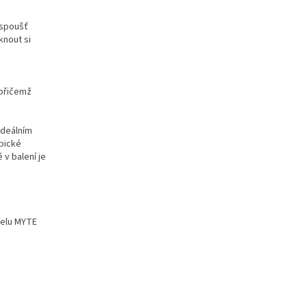
 spoušť
knout si
.
 přičemž
ideálním
opické
v balení je
delu MYTE