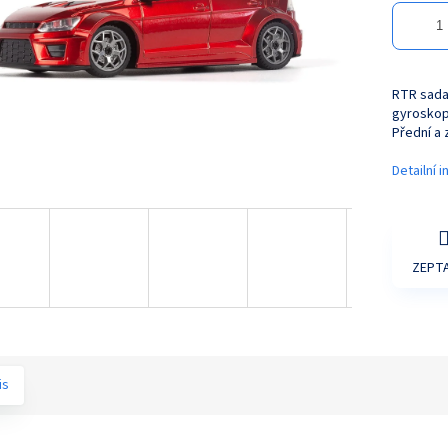
RTR sada 
gyroskop
Přední a 
Detailní 
ZEPTA
is