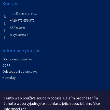
a
Kontakt
t
í
info
@
xraystore.cz
+420 775 656 970
XRAYstore
xraystore.cz
Informace pro vás
Obchodní podmínky
GDPR
Odstoupení od smlouvy
Kontakty
Facebook
Tento web používá soubory cookie. Dalším procházením
tohoto webu vyjadřujete souhlas s jejich používáním.. Více
informací
zde
.