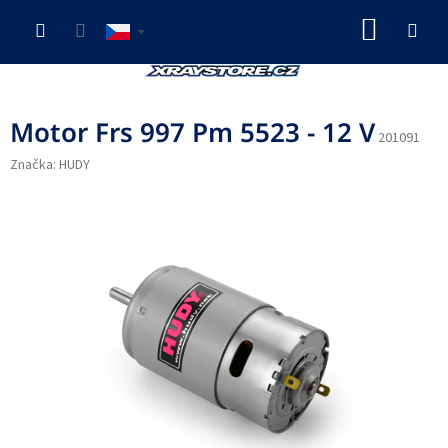
Přejít
NÁKUP
na
obsah
KOŠÍK
Motor Frs 997 Pm 5523 - 12 V
201091
Značka:
HUDY