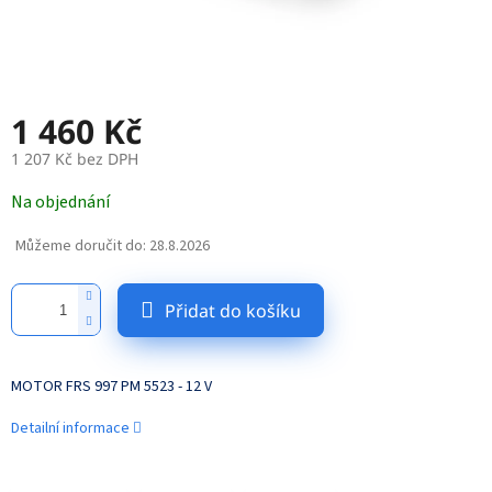
1 460 Kč
1 207 Kč bez DPH
Měrná
Na objednání
cena:
Můžeme doručit do:
28.8.2026
Přidat do košíku
MOTOR FRS 997 PM 5523 - 12 V
Detailní informace