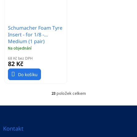
Schumacher Foam Tyre
Insert - for 1/8 -
Medium (1 pair)
Na objednání
68 Kč bez DPH
82 Kč
Do košíku
23
položek celkem
O
v
l
Z
á
á
d
p
a
a
Kontakt
c
t
í