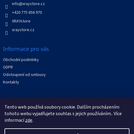
í
info
@
xraystore.cz
p
r
+420 775 656 970
v
XRAYstore
k
y
xraystore.cz
v
ý
p
Informace pro vás
i
s
Obchodní podmínky
u
GDPR
Odstoupení od smlouvy
Kontakty
Facebook
Tento web používá soubory cookie. Dalším procházením
tohoto webu vyjadřujete souhlas s jejich používáním.. Více
informací
zde
.