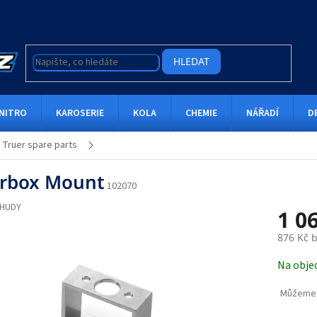
HLEDAT
NITRO
KAROSERIE
KOLA
CHEMIE
NÁŘADÍ
D
 Truer spare parts
rbox Mount
102070
HUDY
1 0
876 Kč 
Měrná
Na obje
cena:
Můžeme 