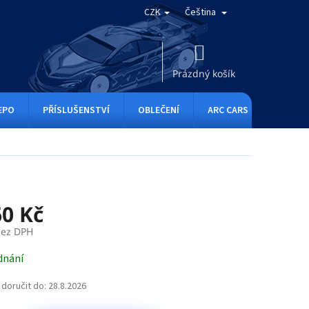
CZK
Čeština
NÁKUPNÍ
KOŠÍK
Prázdný košík
EPO
PŘÍSLUŠENSTVÍ
OBLEČENÍ
ARC CARS
RC ONE
60 Kč
bez DPH
dnání
doručit do:
28.8.2026