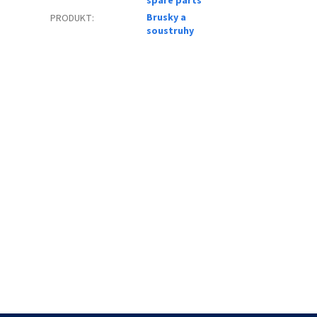
spare parts
Brusky a
PRODUKT
:
soustruhy