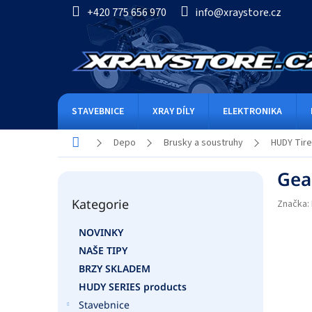
Přejít
+420 775 656 970
info@xraystore.cz
na
obsah
STAVEBNICE
XRAY DÍLY
ELEKTRONIKA
Domů
Depo
Brusky a soustruhy
HUDY Tire
P
Gea
o
Přeskočit
s
Kategorie
kategorie
Značka:
t
r
NOVINKY
a
NAŠE TIPY
n
n
BRZY SKLADEM
í
HUDY SERIES products
p
Stavebnice