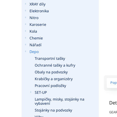
a
XRAY díly
n
Elektronika
e
Nitro
l
Karoserie
Kola
Chemie
Nářadí
Depo
Transportní tašky
Ochranné tašky a kufry
Obaly na podvozky
Krabičky a organizéry
Pop
Pracovní podložky
SET-UP
Lampičky, misky, stojánky na
Det
vybavení
Stojánky na podvozky
GEA
Váhy