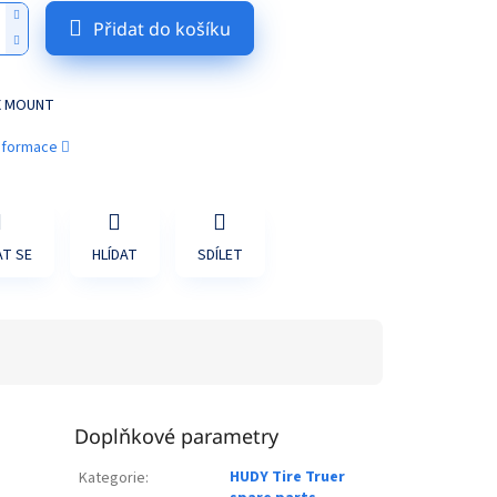
Přidat do košíku
X MOUNT
informace
T SE
HLÍDAT
SDÍLET
Doplňkové parametry
HUDY Tire Truer
Kategorie
: