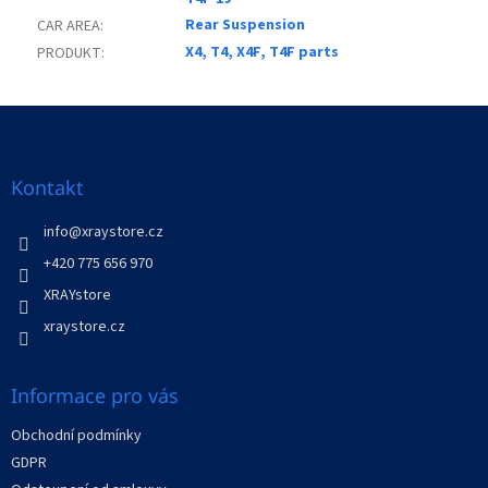
Rear Suspension
CAR AREA
:
X4, T4, X4F, T4F parts
PRODUKT
:
Z
á
p
a
Kontakt
t
í
info
@
xraystore.cz
+420 775 656 970
XRAYstore
xraystore.cz
Informace pro vás
Obchodní podmínky
GDPR