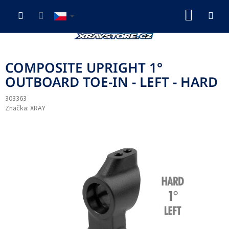
Přejít
NÁKUP
na
obsah
KOŠÍK
COMPOSITE UPRIGHT 1°
OUTBOARD TOE-IN - LEFT - HARD
303363
Značka:
XRAY