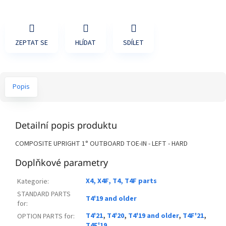
ZEPTAT SE
HLÍDAT
SDÍLET
Popis
Detailní popis produktu
COMPOSITE UPRIGHT 1° OUTBOARD TOE-IN - LEFT - HARD
Doplňkové parametry
X4, X4F, T4, T4F parts
Kategorie
:
STANDARD PARTS
T4'19 and older
for
:
T4'21
,
T4'20
,
T4'19 and older
,
T4F'21
,
OPTION PARTS for
:
T4F'19