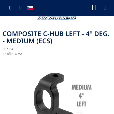
Přejít
NÁKUP
na
obsah
KOŠÍK
COMPOSITE C-HUB LEFT - 4° DEG.
- MEDIUM (ECS)
302364
Značka:
XRAY