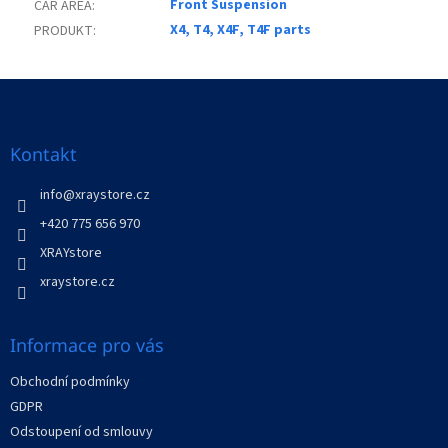
Front Suspension
CAR AREA
:
X4, T4, X4F, T4F parts
PRODUKT
:
Z
á
p
a
Kontakt
t
í
info
@
xraystore.cz
+420 775 656 970
XRAYstore
xraystore.cz
Informace pro vás
Obchodní podmínky
GDPR
Odstoupení od smlouvy