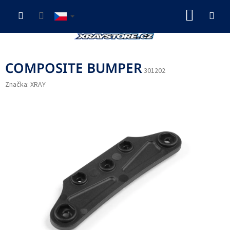
Přejít
NÁKUP
na
obsah
KOŠÍK
COMPOSITE BUMPER
301202
Značka:
XRAY