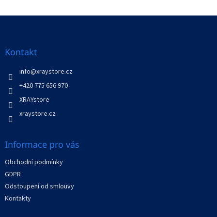
Z
á
p
a
Kontakt
t
í
info
@
xraystore.cz
+420 775 656 970
XRAYstore
xraystore.cz
Informace pro vás
Obchodní podmínky
GDPR
Odstoupení od smlouvy
Kontakty