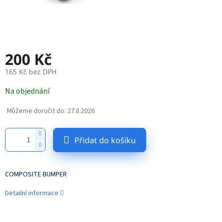
200 Kč
165 Kč bez DPH
Měrná
Na objednání
cena:
Můžeme doručit do:
27.8.2026
Přidat do košíku
COMPOSITE BUMPER
Detailní informace