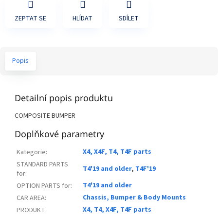
ZEPTAT SE
HLÍDAT
SDÍLET
Popis
Detailní popis produktu
COMPOSITE BUMPER
Doplňkové parametry
X4, X4F, T4, T4F parts
Kategorie
:
STANDARD PARTS
T4'19 and older
,
T4F'19
for
:
T4'19 and older
OPTION PARTS for
:
Chassis, Bumper & Body Mounts
CAR AREA
:
X4, T4, X4F, T4F parts
PRODUKT
: