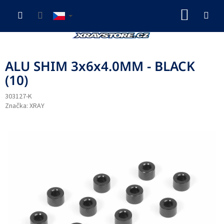
Přejít
NÁKUP
na
obsah
KOŠÍK
ALU SHIM 3x6x4.0MM - BLACK
(10)
303127-K
Značka:
XRAY