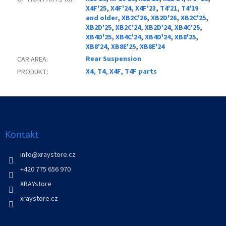
X4F'25
,
X4F'24
,
X4F'23
,
T4'21
,
T4'19
and older
,
XB2C'26
,
XB2D'26
,
XB2C'25
,
XB2D'25
,
XB2C'24
,
XB2D'24
,
XB4C'25
,
XB4D'25
,
XB4C'24
,
XB4D'24
,
XB8'25
,
XB8'24
,
XB8E'25
,
XB8E'24
Rear Suspension
CAR AREA
:
X4, T4, X4F, T4F parts
PRODUKT
:
Z
á
p
a
Kontakt
t
í
info
@
xraystore.cz
+420 775 656 970
XRAYstore
xraystore.cz