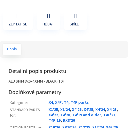
ZEPTAT SE
HLÍDAT
SDÍLET
Popis
Detailní popis produktu
ALU SHIM 3x6x4.0MM - BLACK (10)
Doplňkové parametry
X4, X4F, T4, T4F parts
Kategorie
:
X1'25
,
X1'24
,
X4'26
,
X4'25
,
X4'24
,
X4'23
,
STANDARD PARTS
X4'22
,
T4'20
,
T4'19 and older
,
T4F'21
,
for
:
T4F'19
,
RX8'26
X10'26
,
XP10'26
,
X12'25
,
X12'24
,
X4F'26
,
OPTION PARTS for
: