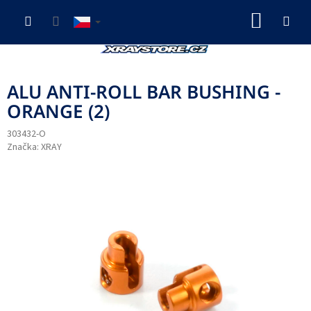
Přejít
NÁKUP
na
obsah
KOŠÍK
ALU ANTI-ROLL BAR BUSHING -
ORANGE (2)
303432-O
Značka:
XRAY