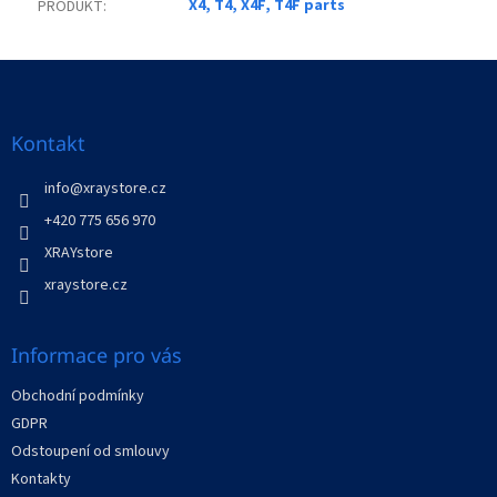
X4, T4, X4F, T4F parts
PRODUKT
:
Z
á
p
a
Kontakt
t
í
info
@
xraystore.cz
+420 775 656 970
XRAYstore
xraystore.cz
Informace pro vás
Obchodní podmínky
GDPR
Odstoupení od smlouvy
Kontakty