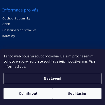
Informace pro vás
Obchodní podmínky
GDPR
Odstoupení od smlouvy
Kontakty
Facebook
Tento web používá soubory cookie. Dalším procházením
tohoto webu vyjadřujete souhlas s jejich používáním.. Více
informací
zde
.
Nastavení
Vytvořil Shoptet
Copyright 2026
XRAYstore
. Všechna práva vyhrazena.
Odmítnout
Souhlasím