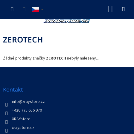
Přejít
NÁKUP
na
obsah
KOŠÍK
ZEROTECH
Žádné produkty značky
ZEROTECH
nebyly nalezeny...
Z
á
p
a
Kontakt
t
í
info
@
xraystore.cz
+420 775 656 970
XRAYstore
xraystore.cz