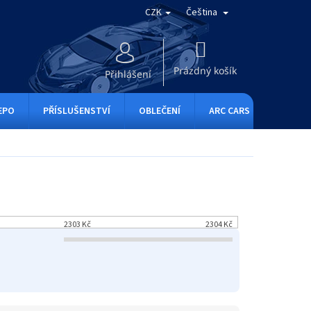
CZK
Čeština
NÁKUPNÍ
KOŠÍK
Prázdný košík
Přihlášení
EPO
PŘÍSLUŠENSTVÍ
OBLEČENÍ
ARC CARS
RC ONE
2303
Kč
2304
Kč