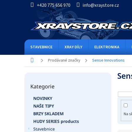
Přejít
+420 775 656 970
info@xraystore.cz
na
obsah
STAVEBNICE
XRAY DÍLY
ELEKTRONIKA
Domů
Prodávané značky
Sense Innovations
P
Sen
o
Přeskočit
s
Kategorie
kategorie
t
r
NOVINKY
a
NAŠE TIPY
n
n
BRZY SKLADEM
Na s
í
HUDY SERIES products
p
Stavebnice