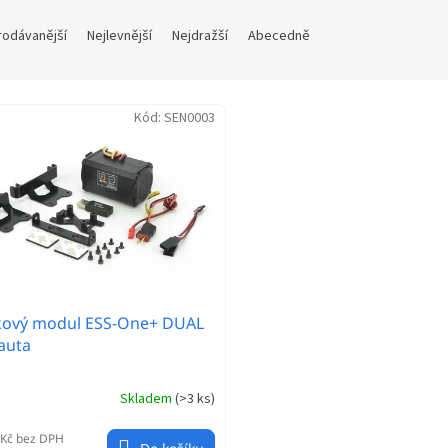
rodávanější
Nejlevnější
Nejdražší
Abecedně
Kód:
SEN0003
kový modul ESS-One+ DUAL
auta
Skladem
(
>3 ks
)
 Kč bez DPH