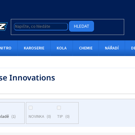
HLEDAT
NITRO
KAROSERIE
KOLA
CHEMIE
NÁŘADÍ
D
se Innovations
kladě
NOVINKA
TIP
1
0
0