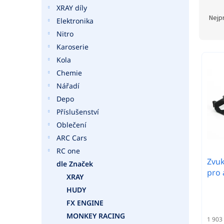
a
Ř
XRAY díly
n
a
Nejp
Elektronika
e
z
Nitro
l
e
Karoserie
n
V
í
Kola
ý
p
Chemie
p
r
i
Nářadí
o
s
Depo
d
p
Příslušenství
u
r
Oblečení
k
o
t
ARC Cars
d
ů
RC one
u
Zvu
k
dle Značek
pro 
t
XRAY
ů
HUDY
FX ENGINE
MONKEY RACING
1 903