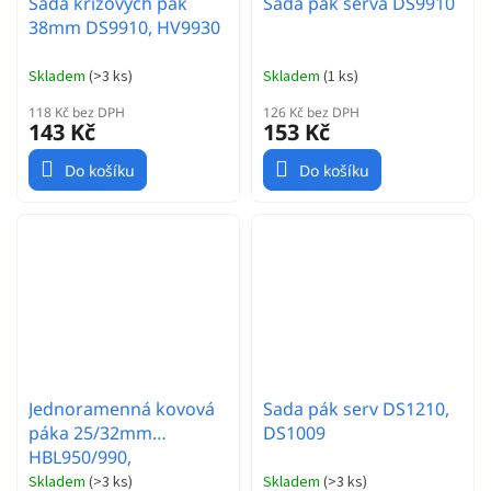
Sada křížových pák
Sada pák serva DS9910
38mm DS9910, HV9930
Skladem
(
>3 ks
)
Skladem
(
1 ks
)
118 Kč bez DPH
126 Kč bez DPH
143 Kč
153 Kč
Do košíku
Do košíku
Jednoramenná kovová
Sada pák serv DS1210,
páka 25/32mm
DS1009
HBL950/990,
HBL665/669, HV777/A+,
Skladem
(
>3 ks
)
Skladem
(
>3 ks
)