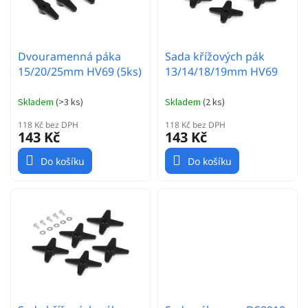
d
p
u
r
k
o
t
Dvouramenná páka
Sada křížových pák
d
ů
15/20/25mm HV69 (5ks)
13/14/18/19mm HV69
u
k
t
Skladem
(
>3 ks
)
Skladem
(
2 ks
)
ů
118 Kč bez DPH
118 Kč bez DPH
143 Kč
143 Kč
Do košíku
Do košíku