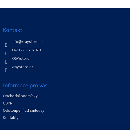
o
d
v
Z
a
á
c
á
n
í
p
í
p
a
Kontakt
r
t
v
í
info
@
xraystore.cz
k
y
+420 775 656 970
v
XRAYstore
ý
p
xraystore.cz
i
s
u
Informace pro vás
Obchodní podmínky
GDPR
Odstoupení od smlouvy
Kontakty