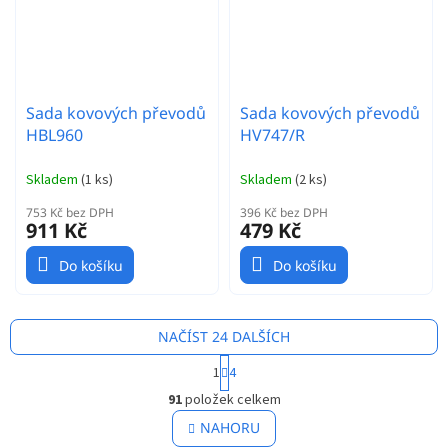
Sada kovových převodů
Sada kovových převodů
HBL960
HV747/R
Skladem
(
1 ks
)
Skladem
(
2 ks
)
753 Kč bez DPH
396 Kč bez DPH
911 Kč
479 Kč
Do košíku
Do košíku
NAČÍST 24 DALŠÍCH
S
1
4
t
O
r
91
položek celkem
v
á
l
NAHORU
n
á
k