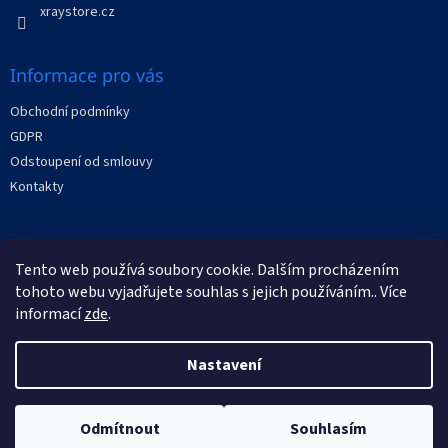
y
xraystore.cz
v
ý
p
Informace pro vás
i
s
Obchodní podmínky
u
GDPR
Odstoupení od smlouvy
Kontakty
Facebook
Tento web používá soubory cookie. Dalším procházením
tohoto webu vyjadřujete souhlas s jejich používáním.. Více
informací
zde
.
Nastavení
Vytvořil Shoptet
Odmítnout
Souhlasím
Copyright 2026
XRAYstore
. Všechna práva vyhrazena.