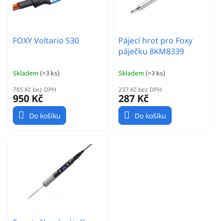
d
p
u
r
k
o
t
FOXY Voltario S30
Pájecí hrot pro Foxy
d
ů
páječku 8KM8339
u
k
t
Skladem
(
>3 ks
)
Skladem
(
>3 ks
)
ů
785 Kč bez DPH
237 Kč bez DPH
950 Kč
287 Kč
Do košíku
Do košíku