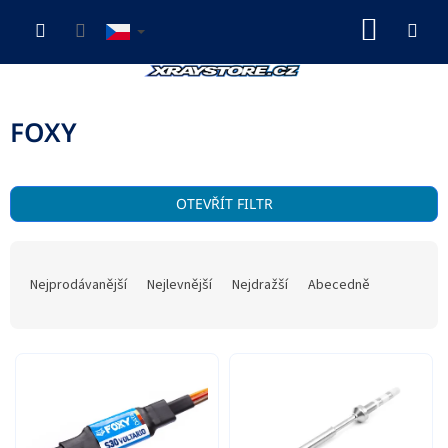
Přejít
NÁKUP
na
obsah
KOŠÍK
FOXY
OTEVŘÍT FILTR
Ř
a
Nejprodávanější
Nejlevnější
Nejdražší
Abecedně
z
e
n
V
í
ý
p
p
r
i
o
s