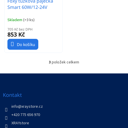
Foxy tužková páječka
Smart 60W/12-24V
Skladem
(
>3 ks
)
705 Kč bez DPH
853 Kč
Do košíku
3
položek celkem
O
v
l
Z
á
á
d
p
a
a
Kontakt
c
t
í
í
info
@
xraystore.cz
p
r
+420 775 656 970
v
XRAYstore
k