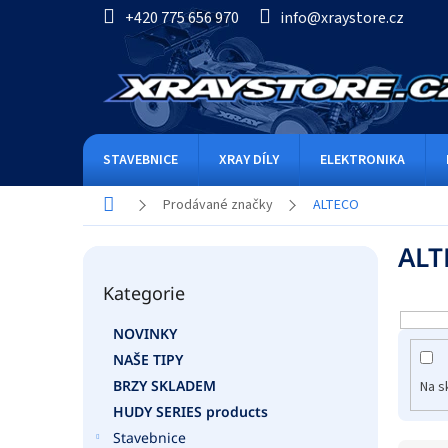
Přejít
+420 775 656 970
info@xraystore.cz
na
obsah
STAVEBNICE
XRAY DÍLY
ELEKTRONIKA
Domů
Prodávané značky
ALTECO
P
ALT
o
Přeskočit
s
Kategorie
kategorie
t
r
NOVINKY
a
NAŠE TIPY
n
n
BRZY SKLADEM
Na s
í
HUDY SERIES products
p
Stavebnice