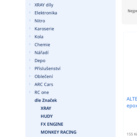
a
Ř
XRAY díly
n
a
Nejp
Elektronika
e
z
Nitro
l
e
Karoserie
n
V
í
Kola
ý
p
Chemie
p
r
i
Nářadí
o
s
Depo
d
p
Příslušenství
u
r
Oblečení
k
o
t
ARC Cars
d
ů
RC one
u
ALTE
k
dle Značek
epox
t
XRAY
ů
HUDY
FX ENGINE
MONKEY RACING
155 K