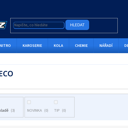
HLEDAT
NITRO
KAROSERIE
KOLA
CHEMIE
NÁŘADÍ
D
ECO
kladě
NOVINKA
TIP
3
0
0