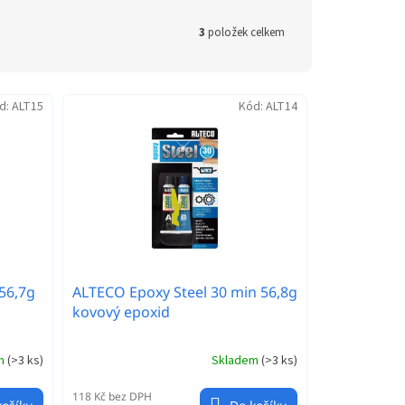
3
položek celkem
d:
ALT15
Kód:
ALT14
56,7g
ALTECO Epoxy Steel 30 min 56,8g
kovový epoxid
em
(
>3 ks
)
Skladem
(
>3 ks
)
118 Kč bez DPH