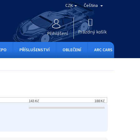
CZK
Čeština
NÁKUPNÍ
KOŠÍK
Prázdný košík
Přihlášení
EPO
PŘÍSLUŠENSTVÍ
OBLEČENÍ
ARC CARS
RC ONE
143
Kč
188
Kč