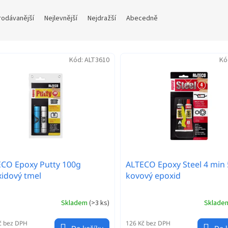
rodávanější
Nejlevnější
Nejdražší
Abecedně
Kód:
ALT3610
Kó
CO Epoxy Putty 100g
ALTECO Epoxy Steel 4 min 
idový tmel
kovový epoxid
Skladem
(
>3 ks
)
Sklad
č bez DPH
126 Kč bez DPH