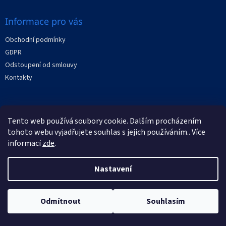
Informace pro vás
Obchodní podmínky
GDPR
Odstoupení od smlouvy
Kontakty
Facebook
Tento web používá soubory cookie. Dalším procházením
tohoto webu vyjadřujete souhlas s jejich používáním.. Více
informací
zde
.
Nastavení
Vytvořil Shoptet
Copyright 2026
XRAYstore
. Všechna práva vyhrazena.
Odmítnout
Souhlasím