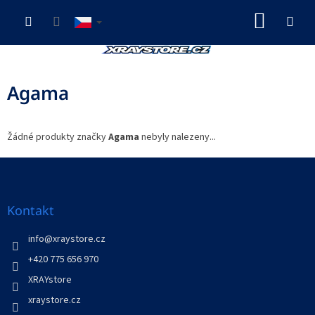
Přejít
NÁKUP
na
obsah
KOŠÍK
Agama
Žádné produkty značky
Agama
nebyly nalezeny...
Z
á
p
a
Kontakt
t
í
info
@
xraystore.cz
+420 775 656 970
XRAYstore
xraystore.cz