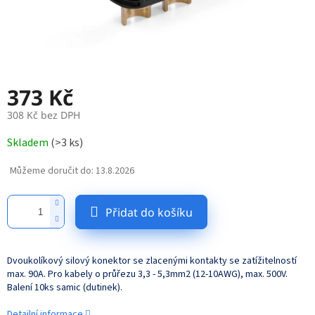
373 Kč
308 Kč bez DPH
Měrná
Skladem
(
>3 ks
)
cena:
Můžeme doručit do:
13.8.2026
Přidat do košíku
Dvoukolíkový silový konektor se zlacenými kontakty se zatížitelností
max. 90A. Pro kabely o průřezu 3,3 - 5,3mm2 (12-10AWG), max. 500V.
Balení 10ks samic (dutinek).
Detailní informace