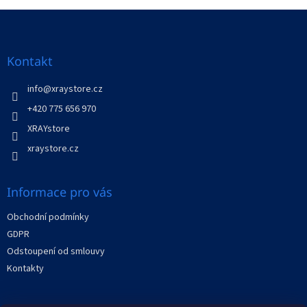
Z
á
p
a
Kontakt
t
í
info
@
xraystore.cz
+420 775 656 970
XRAYstore
xraystore.cz
Informace pro vás
Obchodní podmínky
GDPR
Odstoupení od smlouvy
Kontakty