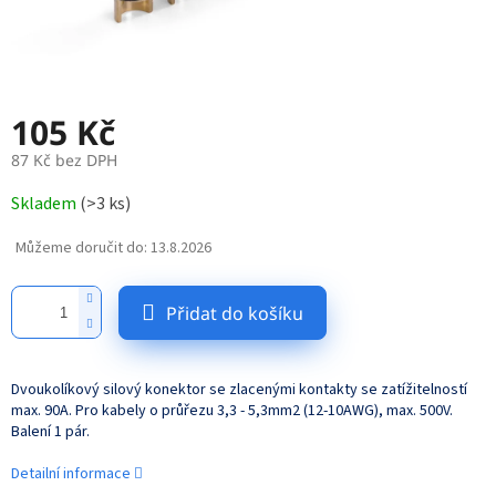
105 Kč
87 Kč bez DPH
Měrná
Skladem
(
>3 ks
)
cena:
Můžeme doručit do:
13.8.2026
Přidat do košíku
Dvoukolíkový silový konektor se zlacenými kontakty se zatížitelností
max. 90A. Pro kabely o průřezu 3,3 - 5,3mm2 (12-10AWG), max. 500V.
Balení 1 pár.
Detailní informace