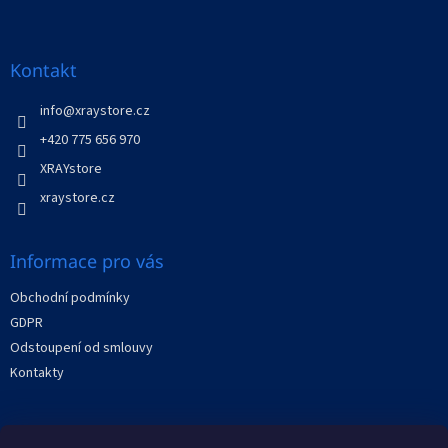
Z
á
p
a
Kontakt
t
í
info
@
xraystore.cz
+420 775 656 970
XRAYstore
xraystore.cz
Informace pro vás
Obchodní podmínky
GDPR
Odstoupení od smlouvy
Kontakty