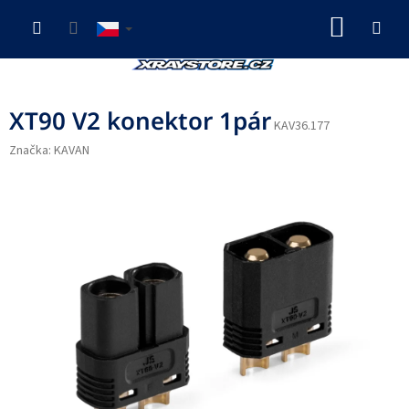
Přejít
NÁKUP
na
obsah
KOŠÍK
XT90 V2 konektor 1pár
KAV36.177
Značka:
KAVAN