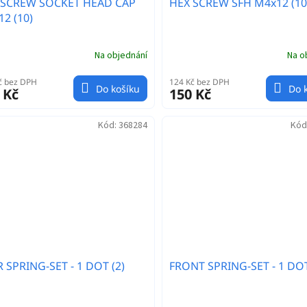
 SCREW SOCKET HEAD CAP
HEX SCREW SFH M4x12 (10
2 (10)
Na objednání
Na o
č bez DPH
124 Kč bez DPH
Do košíku
Do 
 Kč
150 Kč
Kód:
368284
Kód
 SPRING-SET - 1 DOT (2)
FRONT SPRING-SET - 1 DOT