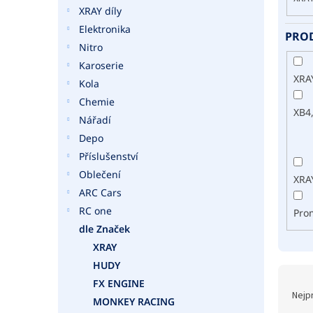
o
a
XRAY díly
d
n
Elektronika
u
e
PRO
k
Nitro
l
t
Karoserie
ů
XRA
Kola
Chemie
XB4,
Nářadí
Depo
Příslušenství
Oblečení
XRA
ARC Cars
RC one
Pro
dle Značek
XRAY
HUDY
Ř
FX ENGINE
a
Nejp
MONKEY RACING
z