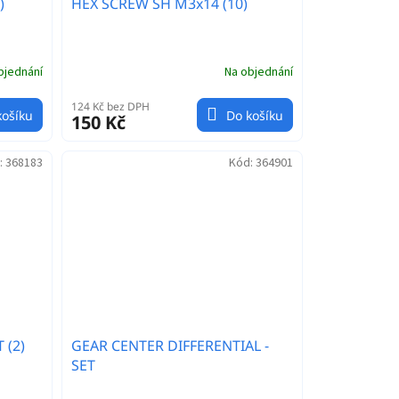
)
HEX SCREW SH M3x14 (10)
bjednání
Na objednání
124 Kč bez DPH
košíku
Do košíku
150 Kč
:
368183
Kód:
364901
 (2)
GEAR CENTER DIFFERENTIAL -
SET