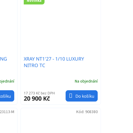
Novinka
ING
XRAY NT1'27 - 1/10 LUXURY
NITRO TC
bjednání
Na objednání
17 273 Kč bez DPH
košíku
Do košíku
20 900 Kč
23113-M
Kód:
908380