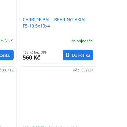
CARBIDE BALL-BEARING AXIAL
F5-10 5x10x4
dem
(
2 ks
)
Na objednání
463 Kč bez DPH
košíku
Do košíku
560 Kč
:
903412
Kód:
902314