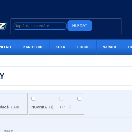
HLEDAT
NITRO
KAROSERIE
KOLA
CHEMIE
NÁŘADÍ
D
Y
kladě
NOVINKA
TIP
668
1
0
Y
5637