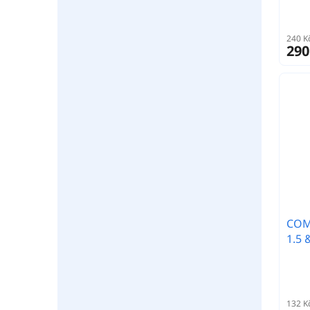
240 K
290
COM
1.5 
132 K