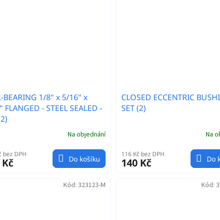
-BEARING 1/8" x 5/16" x
CLOSED ECCENTRIC BUSH
" FLANGED - STEEL SEALED -
SET (2)
(2)
Na objednání
Na o
č bez DPH
116 Kč bez DPH
Do košíku
Do 
 Kč
140 Kč
Kód:
323123-M
Kód:
3