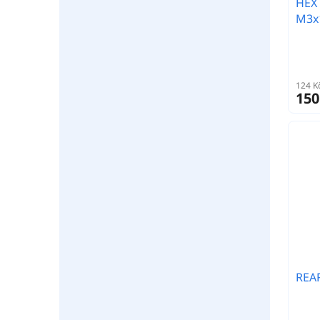
HEX
M3x1
124 K
150
REAR