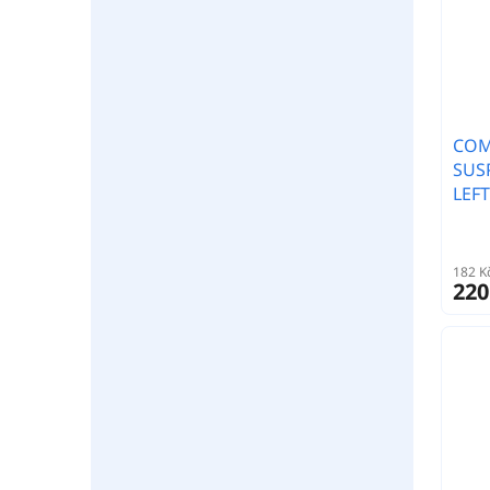
COM
SUS
LEF
182 K
220