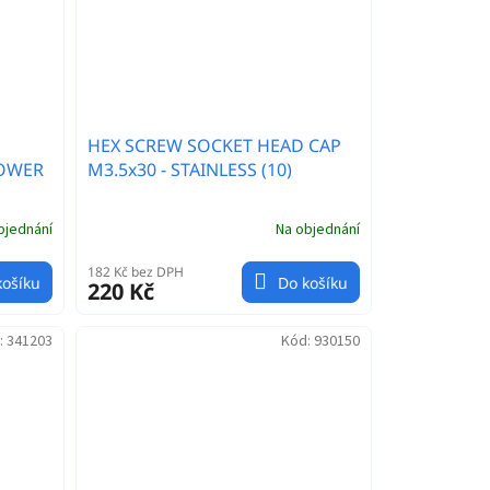
HEX SCREW SOCKET HEAD CAP
LOWER
M3.5x30 - STAINLESS (10)
bjednání
Na objednání
182 Kč bez DPH
košíku
Do košíku
220 Kč
:
341203
Kód:
930150