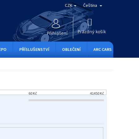
CZK
Čeština
NÁKUPNÍ
KOŠÍK
Prázdný košík
Přihlášení
EPO
PŘÍSLUŠENSTVÍ
OBLEČENÍ
ARC CARS
RC ONE
60
Kč
41450
Kč