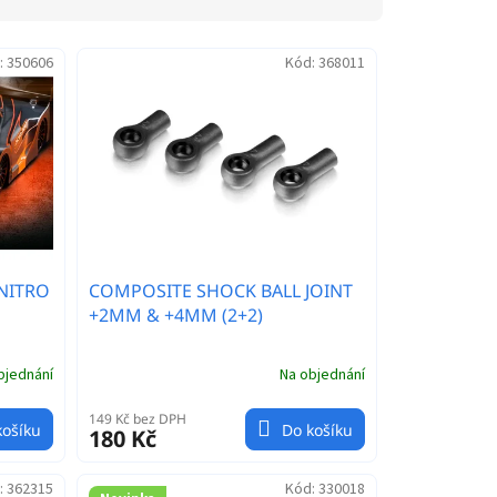
:
350606
Kód:
368011
 NITRO
COMPOSITE SHOCK BALL JOINT
+2MM & +4MM (2+2)
bjednání
Na objednání
149 Kč bez DPH
košíku
Do košíku
180 Kč
:
362315
Kód:
330018