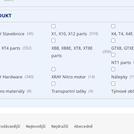
DUKT
Y Stavebnice
45
X1, X10, X12 parts
574
X4, T4, X4F,
 XT4 parts
552
XB8, XB8E, XT8, XT8E
GTX8, GTXE
956
parts
NT1 parts
Y Hardware
340
XRAY Nitro motor
14
Nálepky
1
mo materiály
8
Transportní tašky
4
Týmové obl
rodávanější
Nejlevnější
Nejdražší
Abecedně