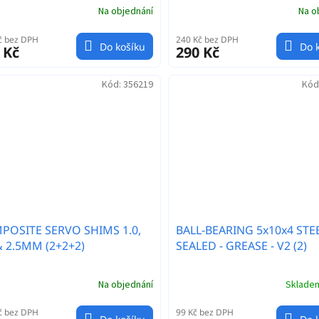
Na objednání
Na o
č bez DPH
240 Kč bez DPH
Do košíku
Do 
 Kč
290 Kč
Kód:
356219
Kód
POSITE SERVO SHIMS 1.0,
BALL-BEARING 5x10x4 STE
& 2.5MM (2+2+2)
SEALED - GREASE - V2 (2)
Na objednání
Sklad
č bez DPH
99 Kč bez DPH