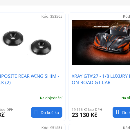
Kód:
353565
Kód
POSITE REAR WING SHIM -
XRAY GTX’27 - 1/8 LUXURY
K (2)
ON-ROAD GT CAR
Na objednání
Na o
 bez DPH
19 116 Kč bez DPH
Do košíku
Do 
Kč
23 130 Kč
Kód:
951851
Kód