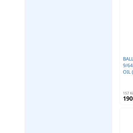
BALL
9/64
OIL 
157 K
190