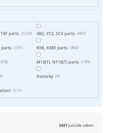
 T4F parts
1234
XB2, XT2, SCX parts
487
 parts
131
RX8, RX8E parts
492
478
M18(T), NT18(T) parts
199
9
Pastorky
9
ečení
117
5637
položek celkem