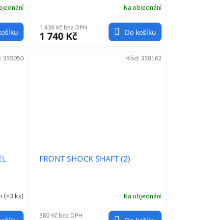
bjednání
Na objednání
1 438 Kč bez DPH
košíku
Do košíku
1 740 Kč
:
359050
Kód:
358162
EL
FRONT SHOCK SHAFT (2)
em
(
>3 ks
)
Na objednání
380 Kč bez DPH