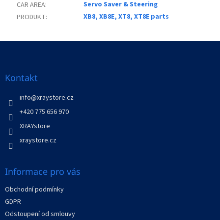
Servo Saver & Steering
CAR AREA
:
XB8, XB8E, XT8, XT8E parts
PRODUKT
:
Z
á
p
a
Kontakt
t
í
info
@
xraystore.cz
+420 775 656 970
XRAYstore
xraystore.cz
Informace pro vás
Obchodní podmínky
GDPR
Odstoupení od smlouvy