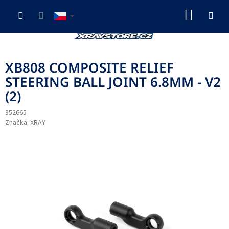
Přejít
NÁKUP
na
obsah
KOŠÍK
XB808 COMPOSITE RELIEF
STEERING BALL JOINT 6.8MM - V2
(2)
352665
Značka:
XRAY