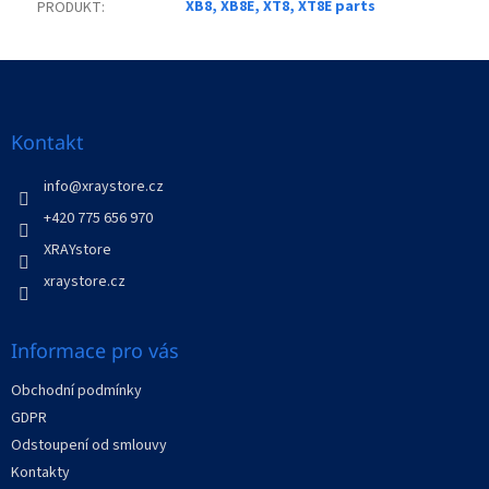
XB8, XB8E, XT8, XT8E parts
PRODUKT
:
Z
á
p
a
Kontakt
t
í
info
@
xraystore.cz
+420 775 656 970
XRAYstore
xraystore.cz
Informace pro vás
Obchodní podmínky
GDPR
Odstoupení od smlouvy
Kontakty