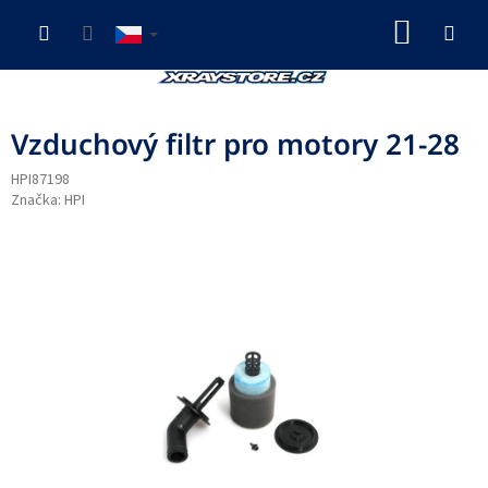
Přejít
NÁKUP
na
obsah
KOŠÍK
Vzduchový filtr pro motory 21-28
HPI87198
Značka:
HPI