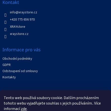
a
Kontakt
t
í
info
@
xraystore.cz
+420 775 656 970
XRAYstore
xraystore.cz
Informace pro vás
Obchodní podmínky
GDPR
Odstoupení od smlouvy
Kontakty
Facebook
Tento web používá soubory cookie. Dalším procházením
tohoto webu vyjadřujete souhlas s jejich používáním.. Více
informací
zde
.