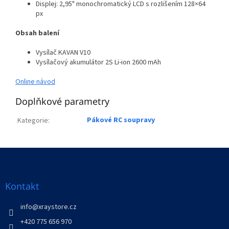
Displej: 2,95" monochromatický LCD s rozlišením 128×64
px
Obsah balení
Vysílač KAVAN V10
Vysílačový akumulátor 2S Li-ion 2600 mAh
Online návod
Doplňkové parametry
Pákové RC soupravy
Kategorie
:
Z
á
p
a
Kontakt
t
í
info
@
xraystore.cz
+420 775 656 970