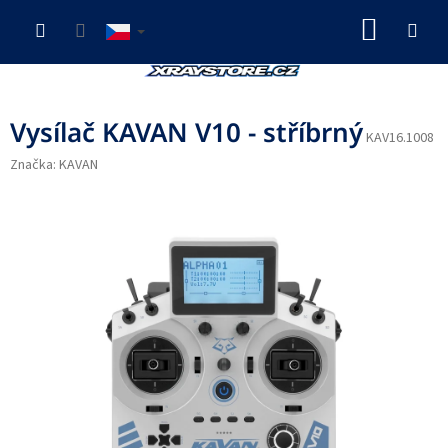
Přejít
NÁKUP
na
obsah
KOŠÍK
Vysílač KAVAN V10 - stříbrný
KAV16.1008
Značka:
KAVAN