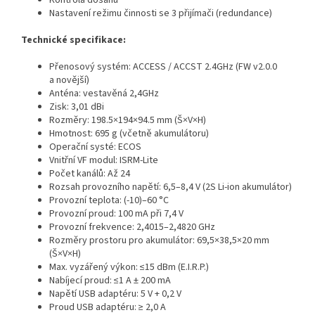
Kontrola dosahu
Nastavení režimu činnosti se 3 přijímači (redundance)
Technické specifikace:
Přenosový systém: ACCESS / ACCST 2.4GHz (FW v2.0.0
a novější)
Anténa: vestavěná 2,4GHz
Zisk: 3,01 dBi
Rozměry: 198.5×194×94.5 mm (Š×V×H)
Hmotnost: 695 g (včetně akumulátoru)
Operační systé: ECOS
Vnitřní VF modul: ISRM-Lite
Počet kanálů: Až 24
Rozsah provozního napětí: 6,5–8,4 V (2S Li-ion akumulátor)
Provozní teplota: (-10)–60 °C
Provozní proud: 100 mA při 7,4 V
Provozní frekvence: 2,4015–2,4820 GHz
Rozměry prostoru pro akumulátor: 69,5×38,5×20 mm
(Š×V×H)
Max. vyzářený výkon: ≤15 dBm (E.I.R.P.)
Nabíjecí proud: ≤1 A ± 200 mA
Napětí USB adaptéru: 5 V + 0,2 V
Proud USB adaptéru: ≥ 2,0 A