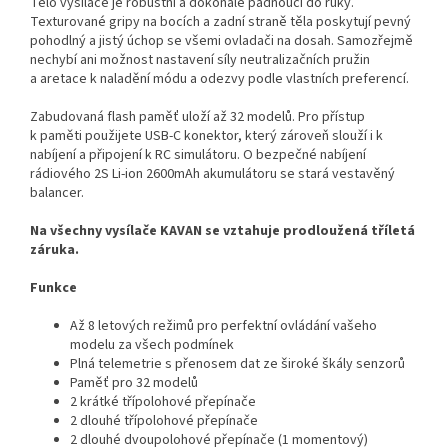
Tělo vysílače je robustní a dokonale padnoucí do ruky.
Texturované gripy na bocích a zadní straně těla poskytují pevný
pohodlný a jistý úchop se všemi ovladači na dosah. Samozřejmě
nechybí ani možnost nastavení síly neutralizačních pružin
a aretace k naladění módu a odezvy podle vlastních preferencí.
Zabudovaná flash paměť uloží až 32 modelů. Pro přístup
k paměti použijete USB-C konektor, který zároveň slouží i k
nabíjení a připojení k RC simulátoru. O bezpečné nabíjení
rádiového 2S Li-ion 2600mAh akumulátoru se stará vestavěný
balancer.
Na všechny vysílače KAVAN se vztahuje prodloužená tříletá
záruka.
Funkce
Až 8 letových režimů pro perfektní ovládání vašeho
modelu za všech podmínek
Plná telemetrie s přenosem dat ze široké škály senzorů
Paměť pro 32 modelů
2 krátké třípolohové přepínače
2 dlouhé třípolohové přepínače
2 dlouhé dvoupolohové přepínače (1 momentový)