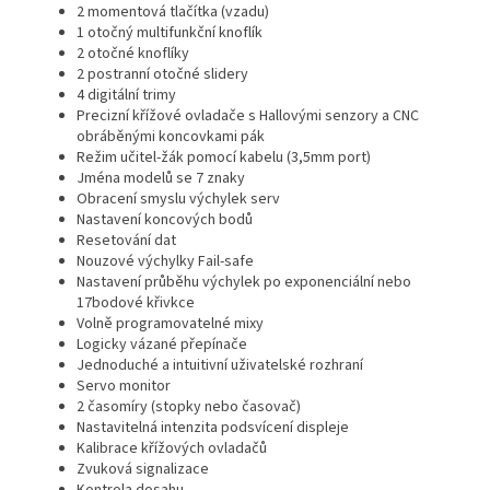
2 momentová tlačítka (vzadu)
1 otočný multifunkční knoflík
2 otočné knoflíky
2 postranní otočné slidery
4 digitální trimy
Precizní křížové ovladače s Hallovými senzory a CNC
obráběnými koncovkami pák
Režim učitel-žák pomocí kabelu (3,5mm port)
Jména modelů se 7 znaky
Obracení smyslu výchylek serv
Nastavení koncových bodů
Resetování dat
Nouzové výchylky Fail-safe
Nastavení průběhu výchylek po exponenciální nebo
17bodové křivkce
Volně programovatelné mixy
Logicky vázané přepínače
Jednoduché a intuitivní uživatelské rozhraní
Servo monitor
2 časomíry (stopky nebo časovač)
Nastavitelná intenzita podsvícení displeje
Kalibrace křížových ovladačů
Zvuková signalizace