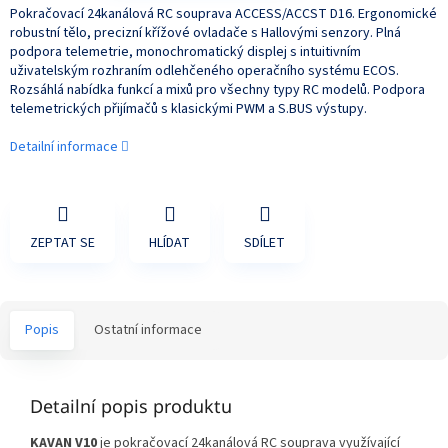
Pokračovací 24kanálová RC souprava ACCESS/ACCST D16. Ergonomické
robustní tělo, precizní křížové ovladače s Hallovými senzory. Plná
podpora telemetrie, monochromatický displej s intuitivním
uživatelským rozhraním odlehčeného operačního systému ECOS.
Rozsáhlá nabídka funkcí a mixů pro všechny typy RC modelů. Podpora
telemetrických přijímačů s klasickými PWM a S.BUS výstupy.
Detailní informace
ZEPTAT SE
HLÍDAT
SDÍLET
Popis
Ostatní informace
Detailní popis produktu
KAVAN V10
je pokračovací 24kanálová RC souprava využívající