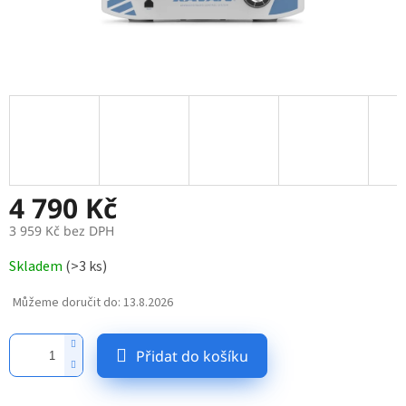
4 790 Kč
3 959 Kč bez DPH
Měrná
Skladem
(
>3 ks
)
cena:
Můžeme doručit do:
13.8.2026
Přidat do košíku