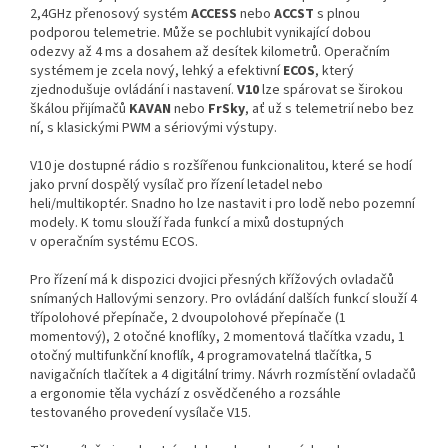
2,4GHz přenosový systém
ACCESS
nebo
ACCST
s plnou
podporou telemetrie. Může se pochlubit vynikající dobou
odezvy až 4 ms a dosahem až desítek kilometrů. Operačním
systémem je zcela nový, lehký a efektivní
ECOS
, který
zjednodušuje ovládání i nastavení.
V10
lze spárovat se širokou
škálou přijímačů
KAVAN
nebo
FrSky
, ať už s telemetrií nebo bez
ní, s klasickými PWM a sériovými výstupy.
V10 je dostupné rádio s rozšířenou funkcionalitou, které se hodí
jako první dospělý vysílač pro řízení letadel nebo
heli/multikoptér. Snadno ho lze nastavit i pro lodě nebo pozemní
modely. K tomu slouží řada funkcí a mixů dostupných
v operačním systému ECOS.
Pro řízení má k dispozici dvojici přesných křížových ovladačů
snímaných Hallovými senzory. Pro ovládání dalších funkcí slouží 4
třípolohové přepínače, 2 dvoupolohové přepínače (1
momentový), 2 otočné knoflíky, 2 momentová tlačítka vzadu, 1
otočný multifunkční knoflík, 4 programovatelná tlačítka, 5
navigačních tlačítek a 4 digitální trimy. Návrh rozmístění ovladačů
a ergonomie těla vychází z osvědčeného a rozsáhle
testovaného provedení vysílače V15.