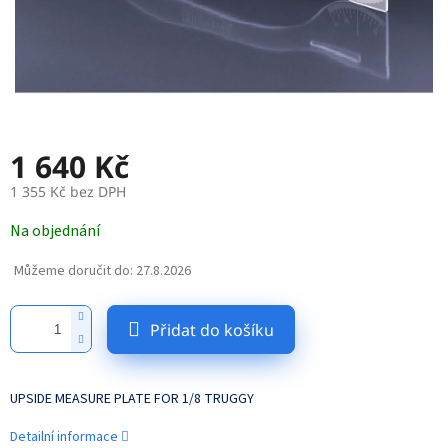
1 640 Kč
1 355 Kč bez DPH
Měrná
Na objednání
cena:
Můžeme doručit do:
27.8.2026
Přidat do košíku
UPSIDE MEASURE PLATE FOR 1/8 TRUGGY
Detailní informace