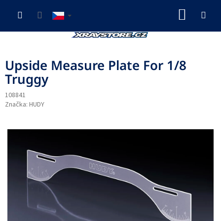
Přejít
NÁKUP
na
obsah
KOŠÍK
Upside Measure Plate For 1/8
Truggy
108841
Značka:
HUDY