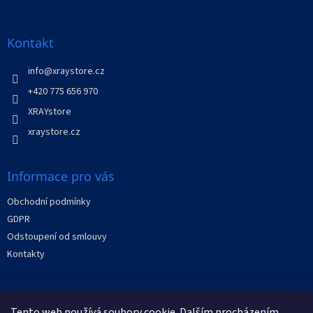
á
p
a
Kontakt
t
í
info
@
xraystore.cz
+420 775 656 970
XRAYstore
xraystore.cz
Informace pro vás
Obchodní podmínky
GDPR
Odstoupení od smlouvy
Kontakty
Facebook
Tento web používá soubory cookie. Dalším procházením