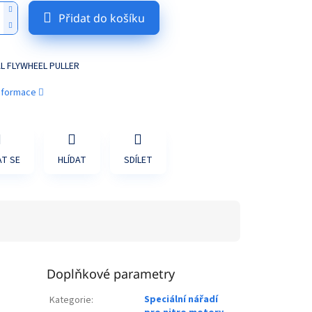
Přidat do košíku
L FLYWHEEL PULLER
informace
T SE
HLÍDAT
SDÍLET
Doplňkové parametry
Speciální nářadí
Kategorie
: