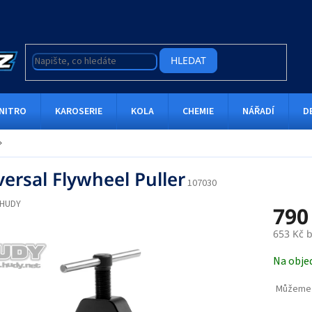
HLEDAT
NITRO
KAROSERIE
KOLA
CHEMIE
NÁŘADÍ
D
versal Flywheel Puller
107030
HUDY
790
653 Kč 
Měrná
Na obje
cena:
Můžeme 