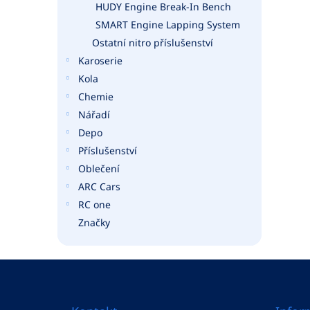
HUDY Engine Break-In Bench
SMART Engine Lapping System
Ostatní nitro příslušenství
Karoserie
Kola
Chemie
Nářadí
Depo
Příslušenství
Oblečení
ARC Cars
RC one
Značky
Z
á
p