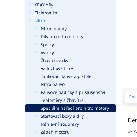
a
XRAY díly
n
Elektronika
e
Nitro
l
Nitro motory
Díly pro nitro motory
Spojky
Výfuky
Žhavící svíčky
Vzduchové filtry
Tankovací láhve a pistole
Nitro palivo
Palivové hadičky a příslušenství
Pop
Teploměry a žhavítka
Speciální nářadí pro nitro motory
Startovací boxy a díly
Det
Náhlavní soupravy
UNIV
Záběh motoru