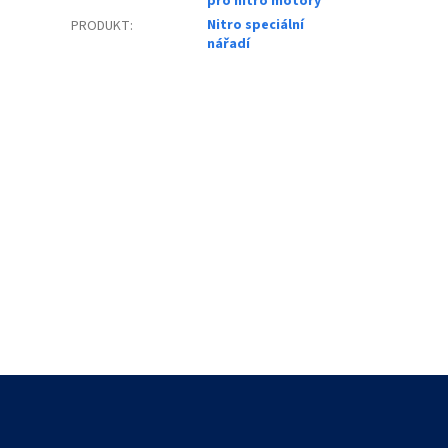
pro nitro motory
Nitro speciální
PRODUKT
:
nářadí