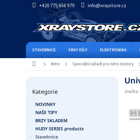
Přejít
+420 775 656 970
info@xraystore.cz
na
obsah
STAVEBNICE
XRAY DÍLY
ELEKTRONIKA
Domů
Nitro
Speciální nářadí pro nitro motory
P
Uni
o
Přeskočit
s
Kategorie
kategorie
Značka:
t
r
NOVINKY
a
NAŠE TIPY
n
n
BRZY SKLADEM
í
HUDY SERIES products
p
Stavebnice