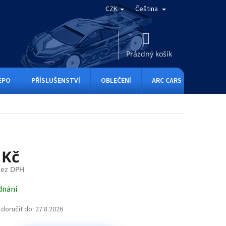
CZK
Čeština
NÁKUPNÍ
KOŠÍK
Prázdný košík
EPO
PŘÍSLUŠENSTVÍ
OBLEČENÍ
ARC CARS
RC ONE
 Kč
bez DPH
dnání
doručit do:
27.8.2026